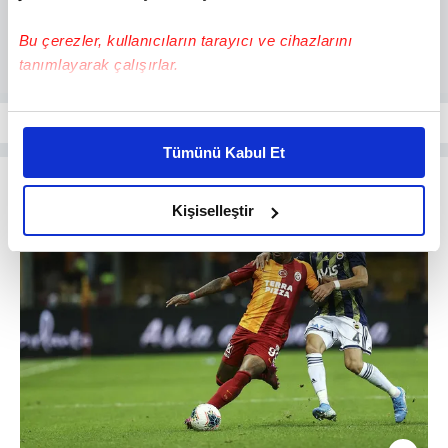
Bu çerezler, kullanıcıların tarayıcı ve cihazlarını
tanımlayarak çalışırlar.
Bu çerezlere izin vermeniz halinde sizlere özel
kişiselleştirilmiş reklamlar sunabilir, sayfalarımızda sizlere
Tümünü Kabul Et
daha iyi reklam deneyimi yaşatabiliriz. Bunu yaparken
amacımızın size daha iyi bir reklam deneyimi sunmak
olduğunu ve sizlere en iyi içerikleri sunabilmek adına
Kişiselleştir
elimizden gelen çabayı gösterdiğimizi ve bu noktada,
reklamların maliyetlerimizi karşılamak noktasında tek gelir
kalemimiz olduğunu sizlere hatırlatmak isteriz.
Her halükârda, kullanıcılar, bu çerezlere izin vermedikleri
takdirde, kullanıcılara hedefli reklamlar
gösterilmeyecektir."
Sizlere daha iyi bir hizmet sunabilmek için İnternet