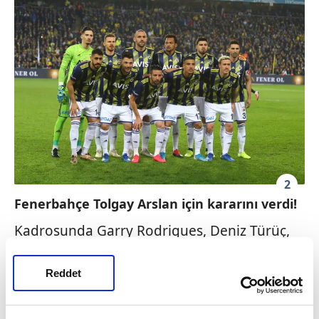
2
Fenerbahçe Tolgay Arslan için kararını verdi!
Kadrosunda
Garry
Rodrigues
, Deniz
Türüç
,
Ferdi
Kadıoğlu
,
Nabil
Dirar
gibi kanat
oyuncuları olmasına rağmen sınırlı bir
Reddet
alternatif kadroya sahip sarı-lacivertliler,
yaşanılan sakatlıklardan sonra birçok