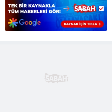
hazırlanmış Aydınlatma Metnimizi okumak ve sitemizde
ilgili mevzuata uygun olarak kullanılan çerezlerle ilgili bilgi
almak için lütfen
tıklayınız
.