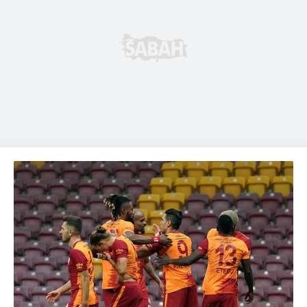
hazırlanmış Aydınlatma Metnimizi okumak ve sitemizde
ilgili mevzuata uygun olarak kullanılan çerezlerle ilgili bilgi
almak için lütfen
tıklayınız
.