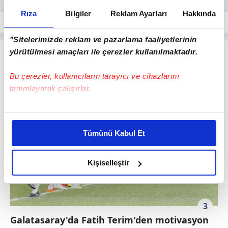
Rıza
Bilgiler
Reklam Ayarları
Hakkında
"Sitelerimizde reklam ve pazarlama faaliyetlerinin
yürütülmesi amaçları ile çerezler kullanılmaktadır.
Bu çerezler, kullanıcıların tarayıcı ve cihazlarını
tanımlayarak çalışırlar.
Bu çerezlere izin vermeniz halinde sizlere özel
kişiselleştirilmiş reklamlar sunabilir, sayfalarımızda sizlere
Tümünü Kabul Et
daha iyi reklam deneyimi yaşatabiliriz. Bunu yaparken
amacımızın size daha iyi bir reklam deneyimi sunmak
olduğunu ve sizlere en iyi içerikleri sunabilmek adına
Kişiselleştir
elimizden gelen çabayı gösterdiğimizi ve bu noktada,
reklamların maliyetlerimizi karşılamak noktasında tek gelir
kalemimiz olduğunu sizlere hatırlatmak isteriz.
3
Galatasaray'da Fatih Terim'den motivasyon
Her halükârda, kullanıcılar, bu çerezlere izin vermedikleri