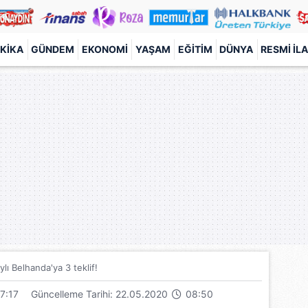
KIKA
GÜNDEM
EKONOMI
YAŞAM
EĞITIM
DÜNYA
RESMI İL
ylı Belhanda'ya 3 teklif!
7:17
Güncelleme Tarihi: 22.05.2020
08:50