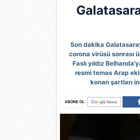
Galatasara
Son dakika Galatasaray 
corona virüsü sonrası üc
Faslı yıldız Belhanda'ya
resmi temas Arap eki
konan şartları in
ABONE OL