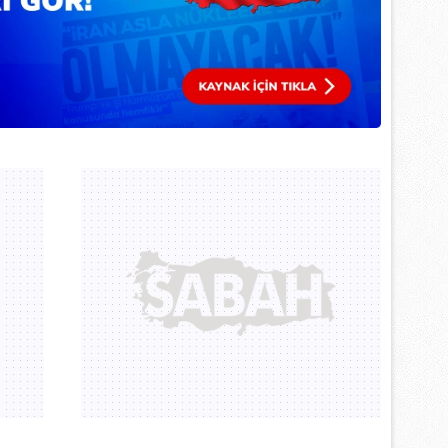
 çerezlerle ilgili bilgi almak için lütfen
tıklayınız
.