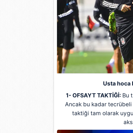
mevzuata uygun olarak kullanılan
Usta hoca b
1- OFSAYT TAKTİĞİ:
Bu 
Ancak bu kadar tecrübel
taktiği tam olarak uy
aks