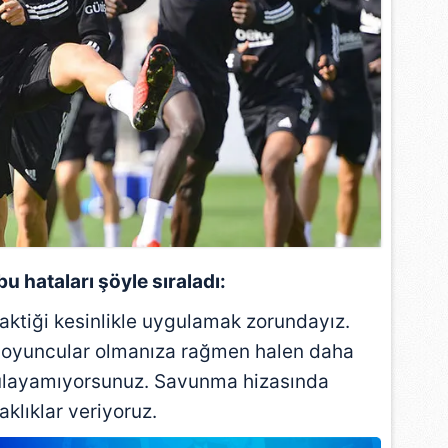
 çerezlerle ilgili bilgi almak için lütfen
tıklayınız
.
u hataları şöyle sıraladı:
taktiği kesinlikle uygulamak zorundayız.
i oyuncular olmanıza rağmen halen daha
gulayamıyorsunuz. Savunma hizasında
aklıklar veriyoruz.