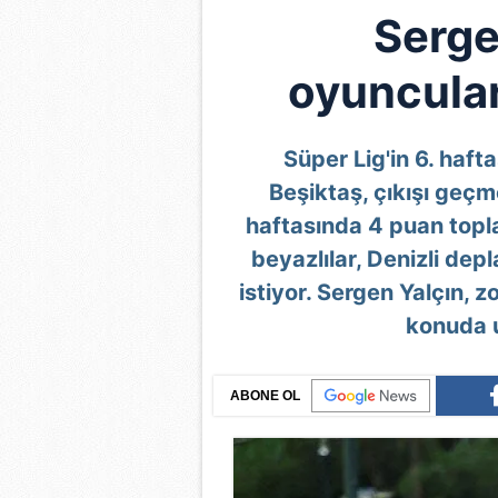
Serge
oyuncuları
Süper Lig'in 6. haft
Beşiktaş, çıkışı geçme
haftasında 4 puan topla
beyazlılar, Denizli d
istiyor. Sergen Yalçın, 
konuda u
ABONE OL