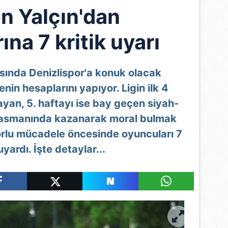
n Yalçın'dan
na 7 kritik uyarı
asında Denizlispor'a konuk olacak
nin hesaplarını yapıyor. Ligin ilk 4
yan, 5. haftayı ise bay geçen siyah-
eplasmanında kazanarak moral bulmak
zorlu mücadele öncesinde oyuncuları 7
yardı. İşte detaylar...