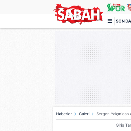
SON DA
Türkiye'nin en iyi haber sitesi
Haberler
Galeri
Sergen Yalçın'dan o
Giriş Ta