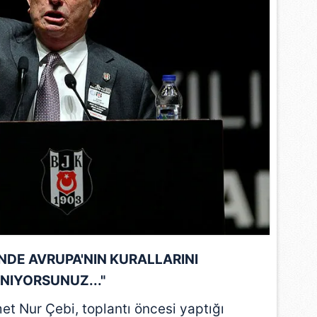
 çerezlerle ilgili bilgi almak için lütfen
tıklayınız
.
ĞİNDE AVRUPA'NIN KURALLARINI
NIYORSUNUZ..."
et Nur Çebi
, toplantı öncesi yaptığı