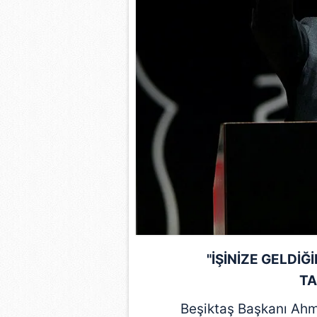
mevzuata uygun olarak kullanılan
"İŞİNİZE GELDİ
TA
Beşiktaş Başkanı
Ahm