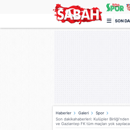
SON DA
Türkiye'nin en iyi haber sitesi
Haberler
Galeri
Spor
Son dakikahaberleri: Kulüpler Birliği'nde
ve Gaziantep FK tüm maçları yok sayılaca