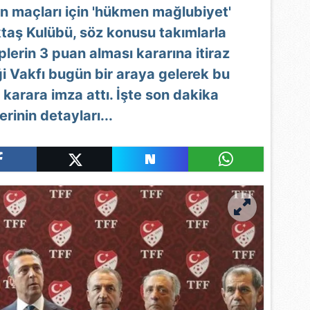
n maçları için 'hükmen mağlubiyet'
ktaş Kulübü, söz konusu takımlarla
plerin 3 puan alması kararına itiraz
iği Vakfı bugün bir araya gelerek bu
ir karara imza attı. İşte son dakika
rinin detayları...