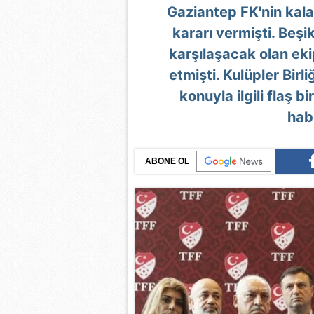
Gaziantep FK'nin kala
kararı vermişti. Beşi
karşılaşacak olan eki
etmişti. Kulüpler Birl
konuyla ilgili flaş b
habe
ABONE OL