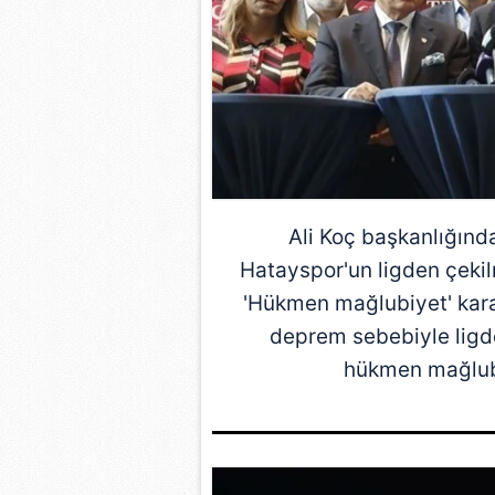
Ali Koç başkanlığında
Hatayspor
'un ligden çek
'Hükmen mağlubiyet' karar
deprem sebebiyle ligde
hükmen mağlubi