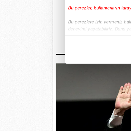
sonuna kadar olan bütün
Bu çerezler, kullanıcıların tara
gere
Bu çerezlere izin vermeniz halin
deneyimi yaşatabiliriz. Bunu y
GÜNÜN EN ÖN
içerikleri sunabilmek adına el
noktasında tek gelir kalemimiz 
Her halükârda, kullanıcılar, bu 
Sizlere daha iyi bir hizmet sun
çerezler vasıtasıyla çeşitli kiş
amacıyla kullanılmaktadır. Diğer
reklam/pazarlama faaliyetlerinin
Çerezlere ilişkin tercihlerinizi 
butonuna tıklayabilir,
Çerez Bi
6698 sayılı Kişisel Verilerin 