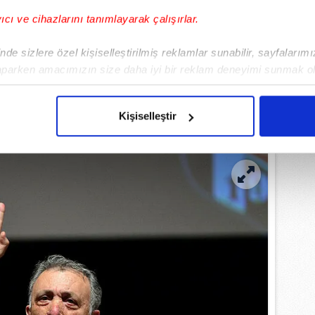
 karşılaşmalarının geçersiz sayılması
yıcı ve cihazlarını tanımlayarak çalışırlar.
ktiğini savunmuştu.
de sizlere özel kişiselleştirilmiş reklamlar sunabilir, sayfalarım
aparken amacımızın size daha iyi bir reklam deneyimi sunmak ol
EMLİ MANŞETLERİ İÇİN TIKLAYIN
imizden gelen çabayı gösterdiğimizi ve bu noktada, reklamların ma
olduğunu sizlere hatırlatmak isteriz.
Kişiselleştir
çerezlere izin vermedikleri takdirde, kullanıcılara hedefli reklaml
abilmek için İnternet Sitemizde kendimize ve üçüncü kişilere ait 
isel verileriniz işlenmekte olup gerekli olan çerezler bilgi toplum
 çerezler, sitemizin daha işlevsel kılınması ve kişiselleştirilmes
 yapılması, amaçlarıyla sınırlı olarak açık rızanız dahilinde kulla
aşağıda yer alan panel vasıtasıyla belirleyebilirsiniz. Çerezlere iliş
lgilendirme Metnimizi
ziyaret edebilirsiniz.
Korunması Kanunu uyarınca hazırlanmış Aydınlatma Metnimizi okum