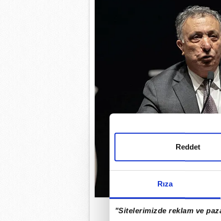
Reddet
Rıza
"Sitelerimizde reklam ve paza
Beşiktaş, TFF'nin kararına