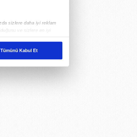
ızda sizlere daha iyi reklam
duğunu ve sizlere en iyi
liyetlerimizi karşılamak
Tümünü Kabul Et
ar gösterilmeyecektir."
çerezler kullanılmaktadır. Bu
u hizmetlerinin sunulması
i ve sizlere yönelik
nılacaktır.
kin detaylı bilgi için Ayarlar
ak ve sitemizde ilgili