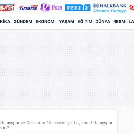
KIKA
GÜNDEM
EKONOMI
YAŞAM
EĞITIM
DÜNYA
RESMI İL
n Hatayspor ve Gaziantep FK maçları için flaş karar! Hatayspor
k mı?