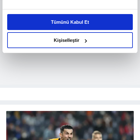
Bu çerezlere izin vermeniz halinde sizlere özel
kişiselleştirilmiş reklamlar sunabilir, sayfalarımızda sizlere
Tümünü Kabul Et
daha iyi reklam deneyimi yaşatabiliriz. Bunu yaparken
amacımızın size daha iyi bir reklam deneyimi sunmak
olduğunu ve sizlere en iyi içerikleri sunabilmek adına
Kişiselleştir
elimizden gelen çabayı gösterdiğimizi ve bu noktada,
reklamların maliyetlerimizi karşılamak noktasında tek gelir
kalemimiz olduğunu sizlere hatırlatmak isteriz.
Her halükârda, kullanıcılar, bu çerezlere izin vermedikleri
takdirde, kullanıcılara hedefli reklamlar
gösterilmeyecektir."
Sizlere daha iyi bir hizmet sunabilmek için İnternet
Sitemizde kendimize ve üçüncü kişilere ait çerezler
kullanılmaktadır. Bu çerezler vasıtasıyla çeşitli kişisel
verileriniz işlenmekte olup gerekli olan çerezler bilgi
toplumu hizmetlerinin sunulması amacıyla