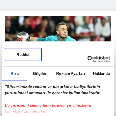
Reddet
Rıza
Bilgiler
Reklam Ayarları
Hakkında
2
"Sitelerimizde reklam ve pazarlama faaliyetlerinin
KALECİLER
yürütülmesi amaçları ile çerezler kullanılmaktadır.
Mert Günok - BEŞİKTAŞ
Bu çerezler, kullanıcıların tarayıcı ve cihazlarını
tanımlayarak çalışırlar.