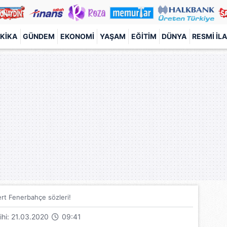
KIKA
GÜNDEM
EKONOMI
YAŞAM
EĞITIM
DÜNYA
RESMI İL
ert Fenerbahçe sözleri!
rihi: 21.03.2020
09:41