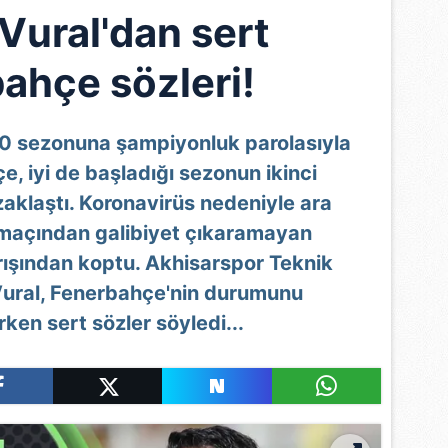
Vural'dan sert
ahçe sözleri!
0 sezonuna şampiyonluk parolasıyla
, iyi de başladığı sezonun ikinci
aklaştı. Koronavirüs nedeniyle ara
7 maçından galibiyet çıkaramayan
rışından koptu. Akhisarspor Teknik
Vural, Fenerbahçe'nin durumunu
rken sert sözler söyledi...