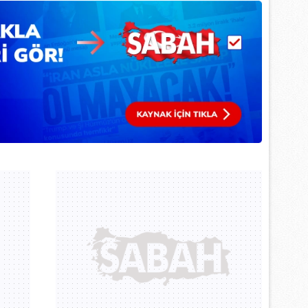
 çerezlerle ilgili bilgi almak için lütfen
tıklayınız
.