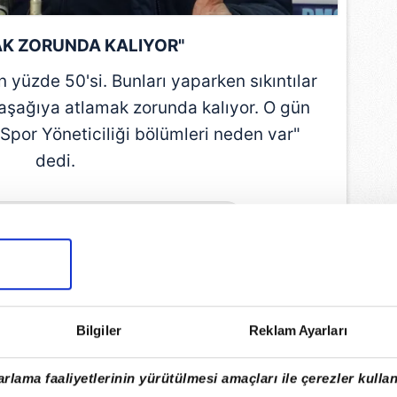
K ZORUNDA KALIYOR"
şin yüzde
50'si
. Bunları yaparken sıkıntılar
aşağıya atlamak zorunda kalıyor. O gün
Spor Yöneticiliği bölümleri neden var"
dedi.
EMLİ MANŞETLERİ İÇİN TIKLAYIN
Bilgiler
Reklam Ayarları
rlama faaliyetlerinin yürütülmesi amaçları ile çerezler kullan