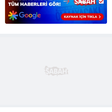
Çerezlere ilişkin tercihlerinizi aşağıda yer alan panel
vasıtasıyla belirleyebilirsiniz. Çerezlere ilişkin detaylı bilgi
için Ayarlar butonuna tıklayabilir,
Çerez Bilgilendirme
Metnimizi
ziyaret edebilirsiniz.
6698 sayılı Kişisel Verilerin Korunması Kanunu uyarınca
hazırlanmış Aydınlatma Metnimizi okumak ve sitemizde
ilgili mevzuata uygun olarak kullanılan çerezlerle ilgili bilgi
almak için lütfen
tıklayınız
.