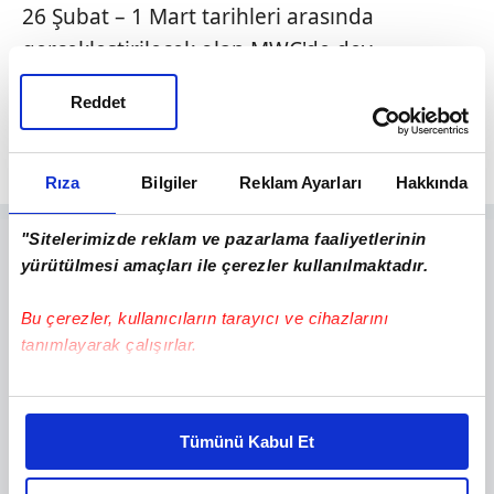
26 Şubat – 1 Mart tarihleri arasında
gerçekleştirilecek olan MWC'de dev
üreticilerin yanı sıra akıllı telefon pazarına
Reddet
iddialı giriş yapmak isteyen yeni oyuncuların
cihazları da ilk kez görücüye çıkacak.
Rıza
Bilgiler
Reklam Ayarları
Hakkında
"Sitelerimizde reklam ve pazarlama faaliyetlerinin
yürütülmesi amaçları ile çerezler kullanılmaktadır.
Bu çerezler, kullanıcıların tarayıcı ve cihazlarını
tanımlayarak çalışırlar.
Bu çerezlere izin vermeniz halinde sizlere özel
kişiselleştirilmiş reklamlar sunabilir, sayfalarımızda sizlere
Tümünü Kabul Et
daha iyi reklam deneyimi yaşatabiliriz. Bunu yaparken
amacımızın size daha iyi bir reklam deneyimi sunmak