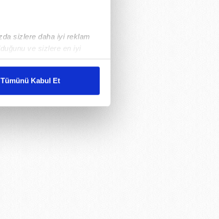
ızda sizlere daha iyi reklam
duğunu ve sizlere en iyi
liyetlerimizi karşılamak
Tümünü Kabul Et
ar gösterilmeyecektir."
çerezler kullanılmaktadır. Bu
u hizmetlerinin sunulması
i ve sizlere yönelik
nılacaktır.
kin detaylı bilgi için Ayarlar
ak ve sitemizde ilgili