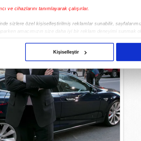
yıcı ve cihazlarını tanımlayarak çalışırlar.
de sizlere özel kişiselleştirilmiş reklamlar sunabilir, sayfalarım
aparken amacımızın size daha iyi bir reklam deneyimi sunmak ol
imizden gelen çabayı gösterdiğimizi ve bu noktada, reklamların ma
olduğunu sizlere hatırlatmak isteriz.
Kişiselleştir
çerezlere izin vermedikleri takdirde, kullanıcılara hedefli reklaml
abilmek için İnternet Sitemizde kendimize ve üçüncü kişilere ait 
isel verileriniz işlenmekte olup gerekli olan çerezler bilgi toplum
 çerezler, sitemizin daha işlevsel kılınması ve kişiselleştirilmes
 yapılması, amaçlarıyla sınırlı olarak açık rızanız dahilinde kulla
aşağıda yer alan panel vasıtasıyla belirleyebilirsiniz. Çerezlere iliş
lgilendirme Metnimizi
ziyaret edebilirsiniz.
Korunması Kanunu uyarınca hazırlanmış Aydınlatma Metnimizi okum