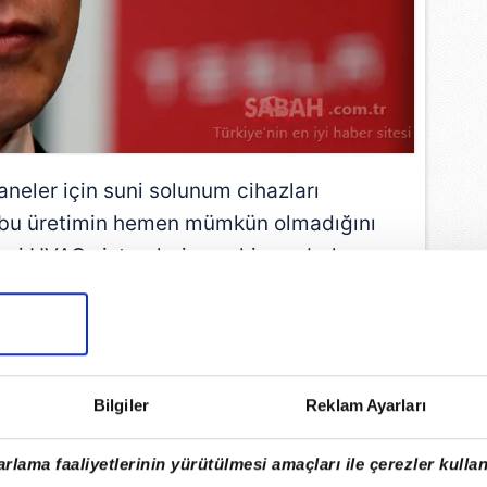
aneler için suni solunum cihazları
 bu üretimin hemen mümkün olmadığını
ileri HVAC sistemlerine sahip arabalar
stek sistemleri olan uzay aracı yapıyor.
ı zor değil ancak hemen üretilemez."
fadesini kullandı.
Bilgiler
Reklam Ayarları
EMLİ MANŞETLERİ İÇİN TIKLAYIN
rlama faaliyetlerinin yürütülmesi amaçları ile çerezler kullan