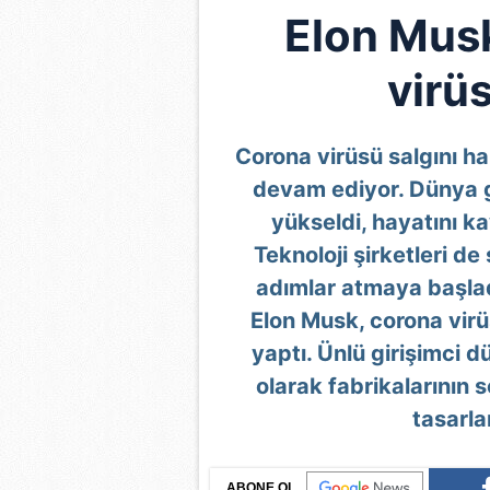
Elon Musk
virü
Corona virüsü salgını h
devam ediyor. Dünya g
yükseldi, hayatını ka
Teknoloji şirketleri de 
adımlar atmaya başlad
Elon Musk, corona virü
yaptı. Ünlü girişimci dü
olarak fabrikalarının 
tasarla
ABONE OL