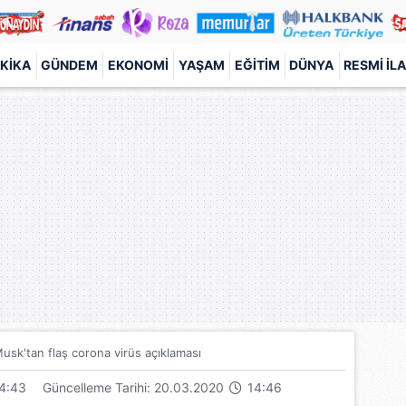
KIKA
GÜNDEM
EKONOMI
YAŞAM
EĞITIM
DÜNYA
RESMI İL
usk'tan flaş corona virüs açıklaması
4:43
Güncelleme Tarihi: 20.03.2020
14:46