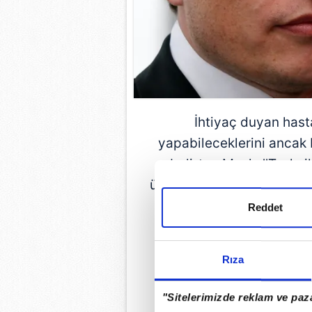
İhtiyaç duyan hast
yapabileceklerini ancak
belirten Musk, ''Tesla 
üretiyor. SpaceX yaşam de
Suni solunum cihazlar
Reddet
i
Rıza
GÜNÜN EN ÖN
"Sitelerimizde reklam ve paza