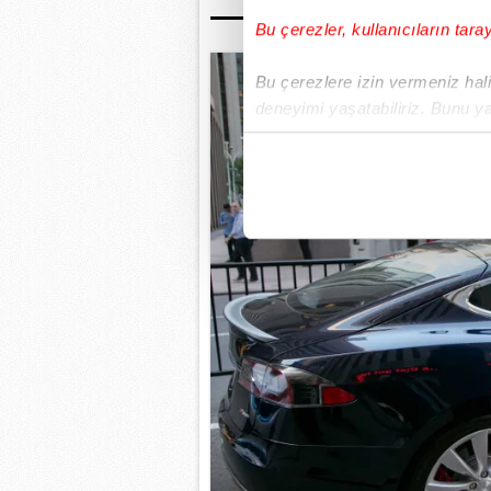
Bu çerezler, kullanıcıların tara
Bu çerezlere izin vermeniz halin
deneyimi yaşatabiliriz. Bunu y
içerikleri sunabilmek adına el
noktasında tek gelir kalemimiz 
Her halükârda, kullanıcılar, bu 
Sizlere daha iyi bir hizmet sun
çerezler vasıtasıyla çeşitli kiş
amacıyla kullanılmaktadır. Diğer
reklam/pazarlama faaliyetlerinin
Çerezlere ilişkin tercihlerinizi 
butonuna tıklayabilir,
Çerez Bi
6698 sayılı Kişisel Verilerin 