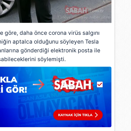
 çerezlerle ilgili bilgi almak için lütfen
tıklayınız
.
e göre, daha önce corona virüs salgını
niğin aptalca olduğunu söyleyen Tesla
nlarına gönderdiği elektronik posta ile
abileceklerini söylemişti.