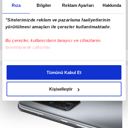
Rıza
Bilgiler
Reklam Ayarları
Hakkında
"Sitelerimizde reklam ve pazarlama faaliyetlerinin
yürütülmesi amaçları ile çerezler kullanılmaktadır.
Bu çerezler, kullanıcıların tarayıcı ve cihazlarını
tanımlayarak çalışırlar.
Bu çerezlere izin vermeniz halinde sizlere özel
kişiselleştirilmiş reklamlar sunabilir, sayfalarımızda sizlere
Tümünü Kabul Et
daha iyi reklam deneyimi yaşatabiliriz. Bunu yaparken
amacımızın size daha iyi bir reklam deneyimi sunmak
olduğunu ve sizlere en iyi içerikleri sunabilmek adına
Kişiselleştir
elimizden gelen çabayı gösterdiğimizi ve bu noktada,
reklamların maliyetlerimizi karşılamak noktasında tek gelir
kalemimiz olduğunu sizlere hatırlatmak isteriz.
Her halükârda, kullanıcılar, bu çerezlere izin vermedikleri