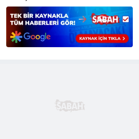
hazırlanmış Aydınlatma Metnimizi okumak ve sitemizde
ilgili mevzuata uygun olarak kullanılan çerezlerle ilgili bilgi
almak için lütfen
tıklayınız
.