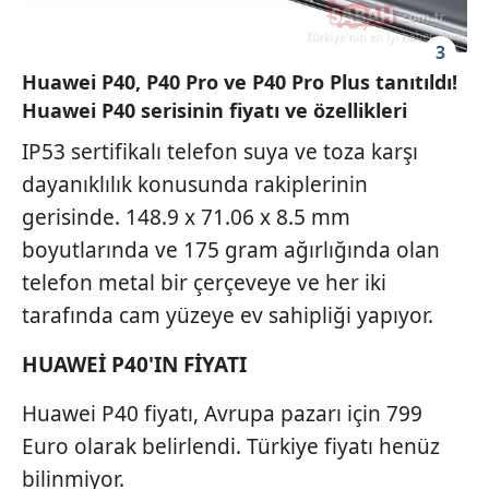
takdirde, kullanıcılara hedefli reklamlar
gösterilmeyecektir."
3
Huawei P40, P40 Pro ve P40 Pro Plus tanıtıldı!
Sizlere daha iyi bir hizmet sunabilmek için İnternet
Huawei P40 serisinin fiyatı ve özellikleri
Sitemizde kendimize ve üçüncü kişilere ait çerezler
kullanılmaktadır. Bu çerezler vasıtasıyla çeşitli kişisel
IP53 sertifikalı telefon suya ve toza karşı
verileriniz işlenmekte olup gerekli olan çerezler bilgi
dayanıklılık konusunda rakiplerinin
toplumu hizmetlerinin sunulması amacıyla
gerisinde. 148.9 x 71.06 x 8.5 mm
kullanılmaktadır. Diğer çerezler, sitemizin daha işlevsel
kılınması ve kişiselleştirilmesi ve sizlere yönelik
boyutlarında ve 175 gram ağırlığında olan
reklam/pazarlama faaliyetlerinin yapılması, amaçlarıyla
telefon metal bir çerçeveye ve her iki
sınırlı olarak açık rızanız dahilinde kullanılacaktır.
tarafında cam yüzeye ev sahipliği yapıyor.
Çerezlere ilişkin tercihlerinizi aşağıda yer alan panel
HUAWEİ P40'IN FİYATI
vasıtasıyla belirleyebilirsiniz. Çerezlere ilişkin detaylı bilgi
için Ayarlar butonuna tıklayabilir,
Çerez Bilgilendirme
Huawei P40 fiyatı, Avrupa pazarı için 799
Metnimizi
ziyaret edebilirsiniz.
Euro olarak belirlendi. Türkiye fiyatı henüz
bilinmiyor.
6698 sayılı Kişisel Verilerin Korunması Kanunu uyarınca