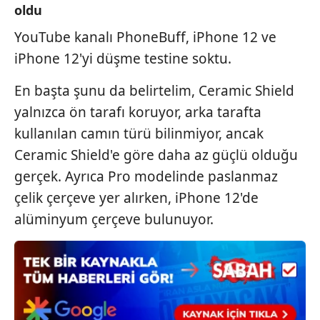
oldu
Sizlere daha iyi bir hizmet sunabilmek için İnternet
YouTube kanalı PhoneBuff, iPhone 12 ve
Sitemizde kendimize ve üçüncü kişilere ait çerezler
kullanılmaktadır. Bu çerezler vasıtasıyla çeşitli kişisel
iPhone 12'yi düşme testine soktu.
verileriniz işlenmekte olup gerekli olan çerezler bilgi
toplumu hizmetlerinin sunulması amacıyla
En başta şunu da belirtelim, Ceramic Shield
kullanılmaktadır. Diğer çerezler, sitemizin daha işlevsel
yalnızca ön tarafı koruyor, arka tarafta
kılınması ve kişiselleştirilmesi ve sizlere yönelik
kullanılan camın türü bilinmiyor, ancak
reklam/pazarlama faaliyetlerinin yapılması, amaçlarıyla
Ceramic Shield'e göre daha az güçlü olduğu
sınırlı olarak açık rızanız dahilinde kullanılacaktır.
gerçek. Ayrıca Pro modelinde paslanmaz
Çerezlere ilişkin tercihlerinizi aşağıda yer alan panel
çelik çerçeve yer alırken, iPhone 12'de
vasıtasıyla belirleyebilirsiniz. Çerezlere ilişkin detaylı bilgi
alüminyum çerçeve bulunuyor.
için Ayarlar butonuna tıklayabilir,
Çerez Bilgilendirme
Metnimizi
ziyaret edebilirsiniz.
6698 sayılı Kişisel Verilerin Korunması Kanunu uyarınca
hazırlanmış Aydınlatma Metnimizi okumak ve sitemizde
ilgili mevzuata uygun olarak kullanılan çerezlerle ilgili bilgi