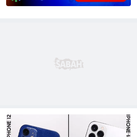
almak için lütfen
tıklayınız
.