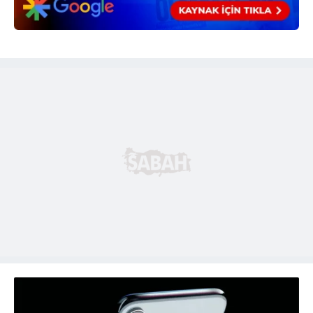
sınırlı olarak açık rızanız dahilinde kullanılacaktır.
Çerezlere ilişkin tercihlerinizi aşağıda yer alan panel
vasıtasıyla belirleyebilirsiniz. Çerezlere ilişkin detaylı bilgi
için Ayarlar butonuna tıklayabilir,
Çerez Bilgilendirme
Metnimizi
ziyaret edebilirsiniz.
6698 sayılı Kişisel Verilerin Korunması Kanunu uyarınca
hazırlanmış Aydınlatma Metnimizi okumak ve sitemizde
ilgili mevzuata uygun olarak kullanılan çerezlerle ilgili bilgi
almak için lütfen
tıklayınız
.