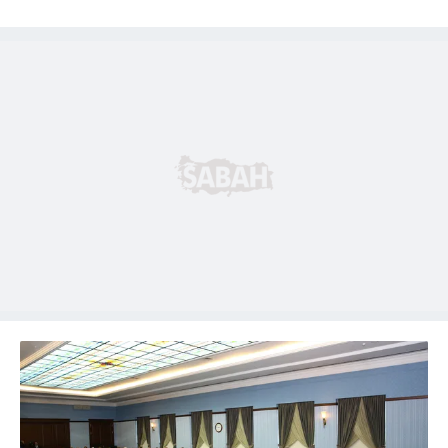
sınırlı olarak açık rızanız dahilinde kullanılacaktır.
Çerezlere ilişkin tercihlerinizi aşağıda yer alan panel
vasıtasıyla belirleyebilirsiniz. Çerezlere ilişkin detaylı bilgi
için Ayarlar butonuna tıklayabilir,
Çerez Bilgilendirme
Metnimizi
ziyaret edebilirsiniz.
6698 sayılı Kişisel Verilerin Korunması Kanunu uyarınca
hazırlanmış Aydınlatma Metnimizi okumak ve sitemizde
ilgili mevzuata uygun olarak kullanılan çerezlerle ilgili bilgi
almak için lütfen
tıklayınız
.