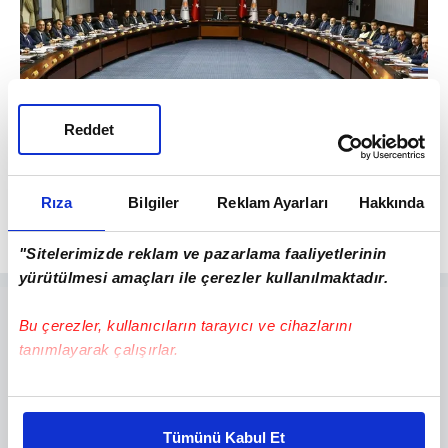
Reddet
2
Cumhurbaşkanı Erdoğan, genel başkan
olduktan sonra ilk kez MKYK'ya başkanlık
Rıza
Bilgiler
Reklam Ayarları
Hakkında
ediyor.
"Sitelerimizde reklam ve pazarlama faaliyetlerinin
yürütülmesi amaçları ile çerezler kullanılmaktadır.
Bu çerezler, kullanıcıların tarayıcı ve cihazlarını
tanımlayarak çalışırlar.
Bu çerezlere izin vermeniz halinde sizlere özel
kişiselleştirilmiş reklamlar sunabilir, sayfalarımızda sizlere
Tümünü Kabul Et
daha iyi reklam deneyimi yaşatabiliriz. Bunu yaparken