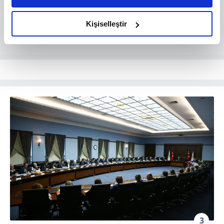
amacımızın size daha iyi bir reklam deneyimi sunmak
olduğunu ve sizlere en iyi içerikleri sunabilmek adına
Kişiselleştir
elimizden gelen çabayı gösterdiğimizi ve bu noktada,
reklamların maliyetlerimizi karşılamak noktasında tek gelir
kalemimiz olduğunu sizlere hatırlatmak isteriz.
Her halükârda, kullanıcılar, bu çerezlere izin vermedikleri
takdirde, kullanıcılara hedefli reklamlar
gösterilmeyecektir."
Sizlere daha iyi bir hizmet sunabilmek için İnternet
Sitemizde kendimize ve üçüncü kişilere ait çerezler
kullanılmaktadır. Bu çerezler vasıtasıyla çeşitli kişisel
verileriniz işlenmekte olup gerekli olan çerezler bilgi
toplumu hizmetlerinin sunulması amacıyla
kullanılmaktadır. Diğer çerezler, sitemizin daha işlevsel
kılınması ve kişiselleştirilmesi ve sizlere yönelik
reklam/pazarlama faaliyetlerinin yapılması, amaçlarıyla
3