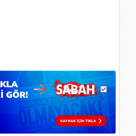
 çerezlerle ilgili bilgi almak için lütfen
tıklayınız
.