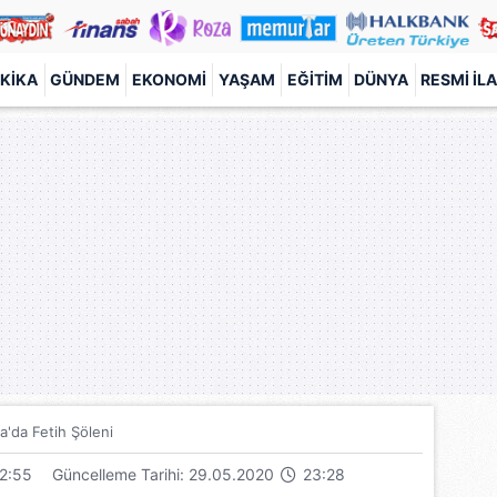
KIKA
GÜNDEM
EKONOMI
YAŞAM
EĞITIM
DÜNYA
RESMI İL
a'da Fetih Şöleni
2:55
Güncelleme Tarihi: 29.05.2020
23:28