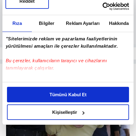
Reddet
Rıza
Bilgiler
Reklam Ayarları
Hakkında
"Sitelerimizde reklam ve pazarlama faaliyetlerinin
yürütülmesi amaçları ile çerezler kullanılmaktadır.
Bu çerezler, kullanıcıların tarayıcı ve cihazlarını
tanımlayarak çalışırlar.
Bu çerezlere izin vermeniz halinde sizlere özel
kişiselleştirilmiş reklamlar sunabilir, sayfalarımızda sizlere
Tümünü Kabul Et
daha iyi reklam deneyimi yaşatabiliriz. Bunu yaparken
amacımızın size daha iyi bir reklam deneyimi sunmak
olduğunu ve sizlere en iyi içerikleri sunabilmek adına
Kişiselleştir
elimizden gelen çabayı gösterdiğimizi ve bu noktada,
reklamların maliyetlerimizi karşılamak noktasında tek gelir
kalemimiz olduğunu sizlere hatırlatmak isteriz.