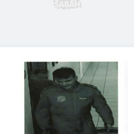
6698 sayılı Kişisel Verilerin Korunması Kanunu uyarınca
hazırlanmış Aydınlatma Metnimizi okumak ve sitemizde
ilgili mevzuata uygun olarak kullanılan çerezlerle ilgili bilgi
almak için lütfen
tıklayınız
.