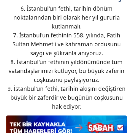
3
verileriniz işlenmekte olup gerekli olan çerezler bilgi
6. İstanbul'un fethi, tarihin dönüm
toplumu hizmetlerinin sunulması amacıyla
noktalarından biri olarak her yıl gururla
kullanılmaktadır. Diğer çerezler, sitemizin daha işlevsel
kılınması ve kişiselleştirilmesi ve sizlere yönelik
kutlanmalı.
reklam/pazarlama faaliyetlerinin yapılması, amaçlarıyla
7. İstanbul'un fethinin 558. yılında, Fatih
sınırlı olarak açık rızanız dahilinde kullanılacaktır.
Sultan Mehmet'i ve kahraman ordusunu
saygı ve şükranla anıyoruz.
Çerezlere ilişkin tercihlerinizi aşağıda yer alan panel
vasıtasıyla belirleyebilirsiniz. Çerezlere ilişkin detaylı bilgi
8. İstanbul'un fethinin yıldönümünde tüm
için Ayarlar butonuna tıklayabilir,
Çerez Bilgilendirme
vatandaşlarımızı kutluyor, bu büyük zaferin
Metnimizi
ziyaret edebilirsiniz.
coşkusunu paylaşıyoruz.
9. İstanbul'un fethi, tarihin akışını değiştiren
6698 sayılı Kişisel Verilerin Korunması Kanunu uyarınca
hazırlanmış Aydınlatma Metnimizi okumak ve sitemizde
büyük bir zaferdir ve bugünün coşkusunu
ilgili mevzuata uygun olarak kullanılan çerezlerle ilgili bilgi
hak ediyor.
almak için lütfen
tıklayınız
.