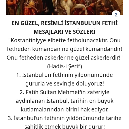
2
EN GÜZEL, RESİMLİ İSTANBUL'UN FETHİ
MESAJLARI VE SÖZLERİ
"Kostantîniyye elbette fetholunacaktır. Onu
fetheden kumandan ne güzel kumandandır!
Onu fetheden askerler ne güzel askerlerdir!"
(Hadis-i Şerif)
1. İstanbul'un fethinin yıldönümünde
gururla ve sevinçle doluyoruz!
2. Fatih Sultan Mehmet'in zaferiyle
aydınlanan İstanbul, tarihin en büyük
kutlamalarından birini hak ediyor.
3. İstanbul'un fethinin yıldönümünde tarihe
şahitlik etmek büyük bir gurur!