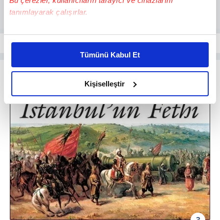
Bu çerezler, kullanıcıların tarayıcı ve cihazlarını
tanımlayarak çalışırlar.
Bu çerezlere izin vermeniz halinde sizlere özel
kişiselleştirilmiş reklamlar sunabilir, sayfalarımızda sizlere
Tümünü Kabul Et
daha iyi reklam deneyimi yaşatabiliriz. Bunu yaparken
amacımızın size daha iyi bir reklam deneyimi sunmak
olduğunu ve sizlere en iyi içerikleri sunabilmek adına
Kişiselleştir
elimizden gelen çabayı gösterdiğimizi ve bu noktada,
reklamların maliyetlerimizi karşılamak noktasında tek gelir
kalemimiz olduğunu sizlere hatırlatmak isteriz.
Her halükârda, kullanıcılar, bu çerezlere izin vermedikleri
takdirde, kullanıcılara hedefli reklamlar
gösterilmeyecektir."
Sizlere daha iyi bir hizmet sunabilmek için İnternet
Sitemizde kendimize ve üçüncü kişilere ait çerezler
kullanılmaktadır. Bu çerezler vasıtasıyla çeşitli kişisel