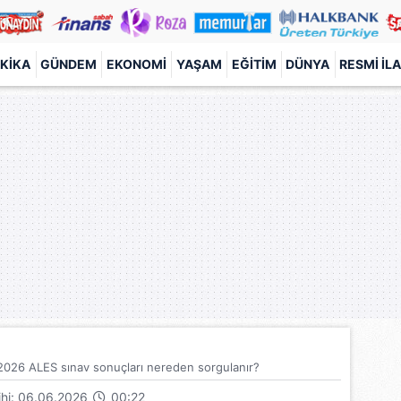
KIKA
GÜNDEM
EKONOMI
YAŞAM
EĞITIM
DÜNYA
RESMI İL
26 ALES sınav sonuçları nereden sorgulanır?
rihi: 06.06.2026
00:22