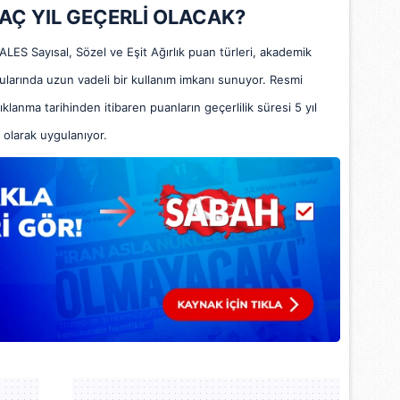
 çerezlerle ilgili bilgi almak için lütfen
tıklayınız
.
AÇ YIL GEÇERLİ OLACAK?
ALES Sayısal, Sözel ve Eşit Ağırlık puan türleri, akademik
rularında uzun vadeli bir kullanım imkanı sunuyor. Resmi
lanma tarihinden itibaren puanların geçerlilik süresi 5 yıl
olarak uygulanıyor.