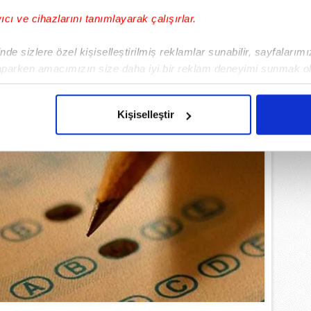
yıcı ve cihazlarını tanımlayarak çalışırlar.
de sizlere özel kişiselleştirilmiş reklamlar sunabilir, sayfalarım
aparken amacımızın size daha iyi bir reklam deneyimi sunmak ol
imizden gelen çabayı gösterdiğimizi ve bu noktada, reklamların ma
olduğunu sizlere hatırlatmak isteriz.
Kişiselleştir
çerezlere izin vermedikleri takdirde, kullanıcılara hedefli reklaml
abilmek için İnternet Sitemizde kendimize ve üçüncü kişilere ait 
isel verileriniz işlenmekte olup gerekli olan çerezler bilgi toplum
 çerezler, sitemizin daha işlevsel kılınması ve kişiselleştirilmes
 yapılması, amaçlarıyla sınırlı olarak açık rızanız dahilinde kulla
aşağıda yer alan panel vasıtasıyla belirleyebilirsiniz. Çerezlere iliş
lgilendirme Metnimizi
ziyaret edebilirsiniz.
Korunması Kanunu uyarınca hazırlanmış Aydınlatma Metnimizi okum