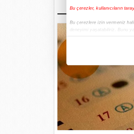
Bu çerezler, kullanıcıların tara
Bu çerezlere izin vermeniz halin
deneyimi yaşatabiliriz. Bunu y
içerikleri sunabilmek adına el
noktasında tek gelir kalemimiz 
Her halükârda, kullanıcılar, bu 
Sizlere daha iyi bir hizmet sun
çerezler vasıtasıyla çeşitli kiş
amacıyla kullanılmaktadır. Diğer
reklam/pazarlama faaliyetlerinin
Çerezlere ilişkin tercihlerinizi 
butonuna tıklayabilir,
Çerez Bi
6698 sayılı Kişisel Verilerin 