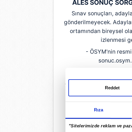
ALES SONUÇ SORGU
Sınav sonuçları, adayla
gönderilmeyecek. Adaylar, 
ortamından bireysel ol
izlenmesi g
- ÖSYM'nin resmi
sonuc.osym.g
- Açılan ekranda "2026-
- T.C. Kimlik Numarası ve
Reddet
ÖSYM SONUÇ
Rıza
GÜNÜN EN ÖN
"Sitelerimizde reklam ve paza