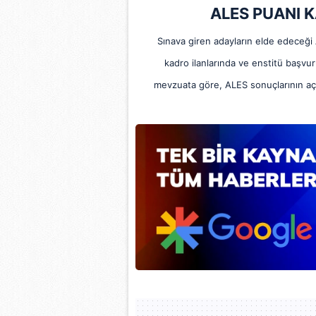
mevzuata uygun olarak kullanılan
ALES PUANI K
Sınava giren adayların elde edeceği 
kadro ilanlarında ve enstitü başvu
mevzuata göre, ALES sonuçlarının açık