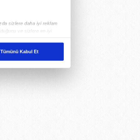
ızda sizlere daha iyi reklam
duğunu ve sizlere en iyi
liyetlerimizi karşılamak
Tümünü Kabul Et
ar gösterilmeyecektir."
çerezler kullanılmaktadır. Bu
u hizmetlerinin sunulması
i ve sizlere yönelik
nılacaktır.
kin detaylı bilgi için Ayarlar
ak ve sitemizde ilgili