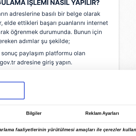
LAMA İŞLEMİ NASIL YAPILIR?
rın adreslerine basılı bir belge olarak
elde ettikleri başarı puanlarını internet
arak öğrenmek durumunda. Bunun için
ereken adımlar şu şekilde;
 sonuç paylaşım platformu olan
ov.tr adresine giriş yapın.
ALES/1 Sonuçları" sekmesine tıklayın.
 ÖSYM Aday Şifresi bilgilerinizi eksiksiz
girin.
 EKRANI İÇİN TIKLAYINIZ
Bilgiler
Reklam Ayarları
EMLİ MANŞETLERİ İÇİN TIKLAYIN
rlama faaliyetlerinin yürütülmesi amaçları ile çerezler kullan