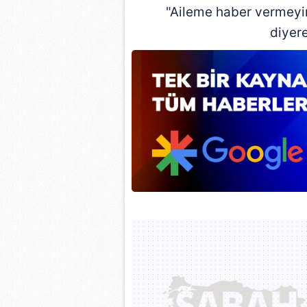
mevzuata uygun olarak kullanılan
"Aileme haber vermeyin
diyere