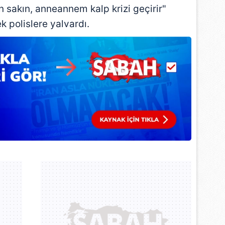
 çerezlerle ilgili bilgi almak için lütfen
tıklayınız
.
 sakın, anneannem kalp krizi geçirir"
k polislere yalvardı.