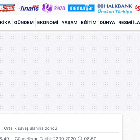
KIKA
GÜNDEM
EKONOMI
YAŞAM
EĞITIM
DÜNYA
RESMI İL
: Ortalık savaş alanına döndü
8:49
Güncelleme Tarihi: 22.10.2020
08:50