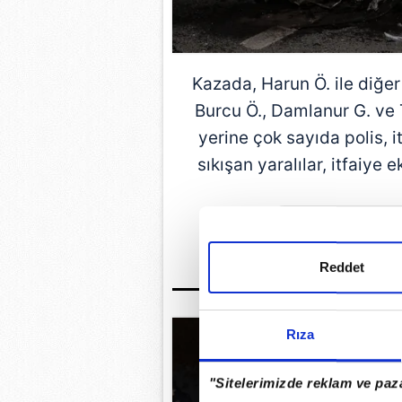
Kazada, Harun Ö. ile diğer
Burcu Ö., Damlanur G. ve 
yerine çok sayıda polis, i
sıkışan yaralılar, itfaiye 
GÜNÜN EN ÖN
Reddet
Rıza
"Sitelerimizde reklam ve paza