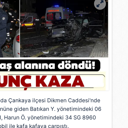
rında Çankaya ilçesi Dikmen Caddesi'nde
önüne giden Batıkan Y. yönetimindeki 06
l, Harun Ö. yönetimindeki 34 SG 8960
bil ile kafa kafaya çarpıştı.