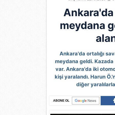
Ankara'da
meydana ge
ala
Ankara'da ortalığı sav
meydana geldi. Kazada 1
var. Ankara'da iki otomo
kişi yaralandı. Harun Ö.'
diğer yaralılarl
ABONE OL