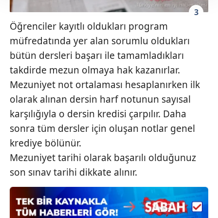
Her halükârda, kullanıcılar, bu çerezlere izin vermedikleri
3
takdirde, kullanıcılara hedefli reklamlar
Öğrenciler kayıtlı oldukları program
gösterilmeyecektir."
müfredatında yer alan sorumlu oldukları
Sizlere daha iyi bir hizmet sunabilmek için İnternet
bütün dersleri başarı ile tamamladıkları
Sitemizde kendimize ve üçüncü kişilere ait çerezler
takdirde mezun olmaya hak kazanırlar.
kullanılmaktadır. Bu çerezler vasıtasıyla çeşitli kişisel
Mezuniyet not ortalaması hesaplanırken ilk
verileriniz işlenmekte olup gerekli olan çerezler bilgi
toplumu hizmetlerinin sunulması amacıyla
olarak alınan dersin harf notunun sayısal
kullanılmaktadır. Diğer çerezler, sitemizin daha işlevsel
karşılığıyla o dersin kredisi çarpılır. Daha
kılınması ve kişiselleştirilmesi ve sizlere yönelik
sonra tüm dersler için oluşan notlar genel
reklam/pazarlama faaliyetlerinin yapılması, amaçlarıyla
krediye bölünür.
sınırlı olarak açık rızanız dahilinde kullanılacaktır.
Mezuniyet tarihi olarak başarılı olduğunuz
Çerezlere ilişkin tercihlerinizi aşağıda yer alan panel
son sınav tarihi dikkate alınır.
vasıtasıyla belirleyebilirsiniz. Çerezlere ilişkin detaylı bilgi
için Ayarlar butonuna tıklayabilir,
Çerez Bilgilendirme
Metnimizi
ziyaret edebilirsiniz.