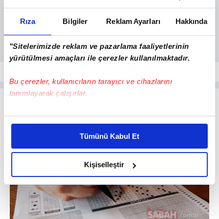
Rıza
Bilgiler
Reklam Ayarları
Hakkında
"Sitelerimizde reklam ve pazarlama faaliyetlerinin
yürütülmesi amaçları ile çerezler kullanılmaktadır.
Bu çerezler, kullanıcıların tarayıcı ve cihazlarını
tanımlayarak çalışırlar.
Bu çerezlere izin vermeniz halinde sizlere özel
kişiselleştirilmiş reklamlar sunabilir, sayfalarımızda sizlere
Tümünü Kabul Et
daha iyi reklam deneyimi yaşatabiliriz. Bunu yaparken
amacımızın size daha iyi bir reklam deneyimi sunmak
olduğunu ve sizlere en iyi içerikleri sunabilmek adına
Kişiselleştir
elimizden gelen çabayı gösterdiğimizi ve bu noktada,
reklamların maliyetlerimizi karşılamak noktasında tek gelir
kalemimiz olduğunu sizlere hatırlatmak isteriz.