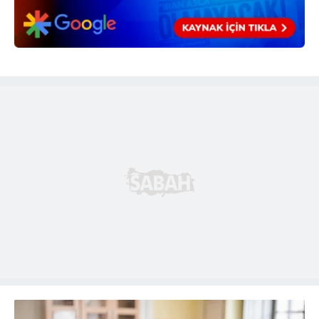
6698 sayılı Kişisel Verilerin Korunması Kanunu uyarınca
hazırlanmış Aydınlatma Metnimizi okumak ve sitemizde
ilgili mevzuata uygun olarak kullanılan çerezlerle ilgili bilgi
almak için lütfen
tıklayınız
.