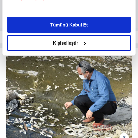
Bu çerezlere izin vermeniz halinde sizlere özel
kişiselleştirilmiş reklamlar sunabilir, sayfalarımızda sizlere
Tümünü Kabul Et
daha iyi reklam deneyimi yaşatabiliriz. Bunu yaparken
amacımızın size daha iyi bir reklam deneyimi sunmak
olduğunu ve sizlere en iyi içerikleri sunabilmek adına
Kişiselleştir
elimizden gelen çabayı gösterdiğimizi ve bu noktada,
reklamların maliyetlerimizi karşılamak noktasında tek gelir
kalemimiz olduğunu sizlere hatırlatmak isteriz.
Her halükârda, kullanıcılar, bu çerezlere izin vermedikleri
takdirde, kullanıcılara hedefli reklamlar
gösterilmeyecektir."
Sizlere daha iyi bir hizmet sunabilmek için İnternet
Sitemizde kendimize ve üçüncü kişilere ait çerezler
kullanılmaktadır. Bu çerezler vasıtasıyla çeşitli kişisel
verileriniz işlenmekte olup gerekli olan çerezler bilgi
3