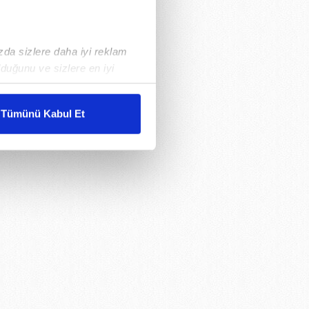
ızda sizlere daha iyi reklam
duğunu ve sizlere en iyi
liyetlerimizi karşılamak
Tümünü Kabul Et
ar gösterilmeyecektir."
çerezler kullanılmaktadır. Bu
u hizmetlerinin sunulması
i ve sizlere yönelik
nılacaktır.
kin detaylı bilgi için Ayarlar
ak ve sitemizde ilgili