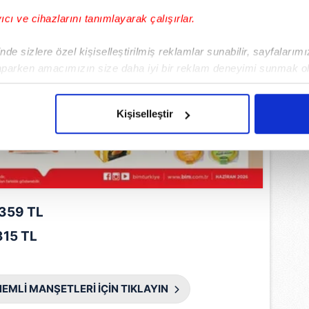
yıcı ve cihazlarını tanımlayarak çalışırlar.
de sizlere özel kişiselleştirilmiş reklamlar sunabilir, sayfalarım
aparken amacımızın size daha iyi bir reklam deneyimi sunmak ol
imizden gelen çabayı gösterdiğimizi ve bu noktada, reklamların ma
olduğunu sizlere hatırlatmak isteriz.
Kişiselleştir
çerezlere izin vermedikleri takdirde, kullanıcılara hedefli reklaml
abilmek için İnternet Sitemizde kendimize ve üçüncü kişilere ait 
isel verileriniz işlenmekte olup gerekli olan çerezler bilgi toplum
 çerezler, sitemizin daha işlevsel kılınması ve kişiselleştirilmes
 359 TL
 yapılması, amaçlarıyla sınırlı olarak açık rızanız dahilinde kulla
15 TL
aşağıda yer alan panel vasıtasıyla belirleyebilirsiniz. Çerezlere iliş
lgilendirme Metnimizi
ziyaret edebilirsiniz.
EMLİ MANŞETLERİ İÇİN TIKLAYIN
Korunması Kanunu uyarınca hazırlanmış Aydınlatma Metnimizi okum