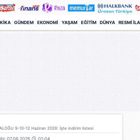
KIKA
GÜNDEM
EKONOMI
YAŞAM
EĞITIM
DÜNYA
RESMI İL
ĞU 9-10-12 Haziran 2026: İşte indirim listesi
rihi: 07.06.2026
01:04