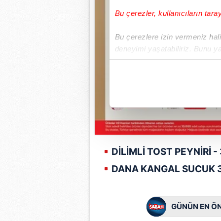
Bu çerezler, kullanıcıların tara
Bu çerezlere izin vermeniz halin
deneyimi yaşatabiliriz. Bunu y
içerikleri sunabilmek adına el
noktasında tek gelir kalemimiz 
Her halükârda, kullanıcılar, bu 
Sizlere daha iyi bir hizmet sun
çerezler vasıtasıyla çeşitli kiş
amacıyla kullanılmaktadır. Diğer
DİLİMLİ TOST PEYNİRİ -
reklam/pazarlama faaliyetlerinin
DANA KANGAL SUCUK 3
Çerezlere ilişkin tercihlerinizi 
butonuna tıklayabilir,
Çerez Bi
GÜNÜN EN ÖN
6698 sayılı Kişisel Verilerin 