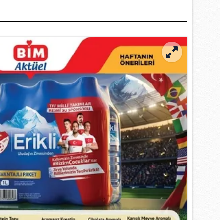
 çerezlerle ilgili bilgi almak için lütfen
tıklayınız
.