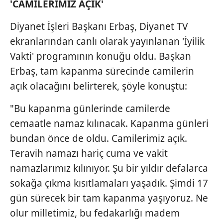
'CAMİLERİMİZ AÇIK'
gösterilmeyecektir."
Diyanet İşleri Başkanı Erbaş, Diyanet TV
Sizlere daha iyi bir hizmet sunabilmek için İnternet
ekranlarından canlı olarak yayınlanan 'İyilik
Sitemizde kendimize ve üçüncü kişilere ait çerezler
kullanılmaktadır. Bu çerezler vasıtasıyla çeşitli kişisel
Vakti' programının konuğu oldu. Başkan
verileriniz işlenmekte olup gerekli olan çerezler bilgi
Erbaş, tam kapanma sürecinde camilerin
toplumu hizmetlerinin sunulması amacıyla
açık olacağını belirterek, şöyle konuştu:
kullanılmaktadır. Diğer çerezler, sitemizin daha işlevsel
kılınması ve kişiselleştirilmesi ve sizlere yönelik
"Bu kapanma günlerinde camilerde
reklam/pazarlama faaliyetlerinin yapılması, amaçlarıyla
cemaatle namaz kılınacak. Kapanma günleri
sınırlı olarak açık rızanız dahilinde kullanılacaktır.
bundan önce de oldu. Camilerimiz açık.
Çerezlere ilişkin tercihlerinizi aşağıda yer alan panel
Teravih namazı hariç cuma ve vakit
vasıtasıyla belirleyebilirsiniz. Çerezlere ilişkin detaylı bilgi
namazlarımız kılınıyor. Şu bir yıldır defalarca
için Ayarlar butonuna tıklayabilir,
Çerez Bilgilendirme
sokağa çıkma kısıtlamaları yaşadık. Şimdi 17
Metnimizi
ziyaret edebilirsiniz.
gün sürecek bir tam kapanma yaşıyoruz. Ne
6698 sayılı Kişisel Verilerin Korunması Kanunu uyarınca
olur milletimiz, bu fedakarlığı madem
hazırlanmış Aydınlatma Metnimizi okumak ve sitemizde