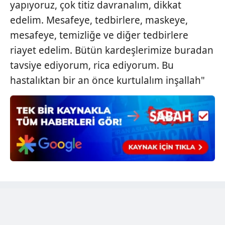
yapıyoruz, çok titiz davranalım, dikkat
ilgili mevzuata uygun olarak kullanılan çerezlerle ilgili bilgi
edelim. Mesafeye, tedbirlere, maskeye,
almak için lütfen
tıklayınız
.
mesafeye, temizliğe ve diğer tedbirlere
riayet edelim. Bütün kardeşlerimize buradan
tavsiye ediyorum, rica ediyorum. Bu
hastalıktan bir an önce kurtulalım inşallah"