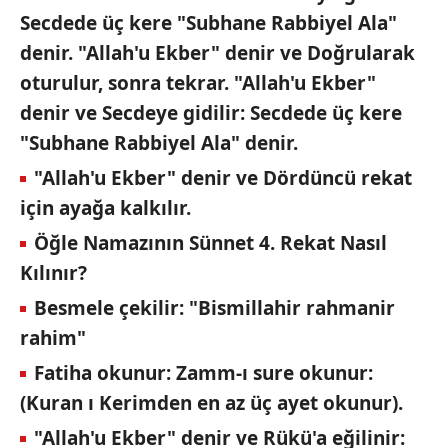
Secdede üç kere "Subhane Rabbiyel Ala"
denir. "Allah'u Ekber" denir ve Doğrularak
oturulur, sonra tekrar. "Allah'u Ekber"
denir ve Secdeye gidilir: Secdede üç kere
"Subhane Rabbiyel Ala" denir.
"Allah'u Ekber" denir ve Dördüncü rekat
için ayağa kalkılır.
Öğle Namazının Sünnet 4. Rekat Nasıl
Kılınır?
Besmele çekilir: "Bismillahir rahmanir
rahim"
Fatiha okunur: Zamm-ı sure okunur:
(Kuran ı Kerimden en az üç ayet okunur).
"Allah'u Ekber" denir ve Rükü'a eğilinir: