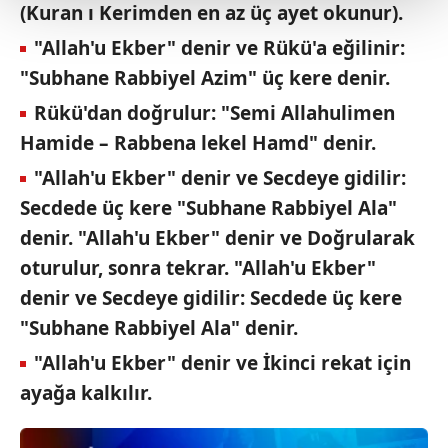
(Kuran ı Kerimden en az üç ayet okunur).
Her halükârda, kullanıcılar, bu çerezlere izin vermedikleri
"Allah'u Ekber" denir ve Rükü'a eğilinir:
takdirde, kullanıcılara hedefli reklamlar
"Subhane Rabbiyel Azim" üç kere denir.
gösterilmeyecektir."
Rükü'dan doğrulur: "Semi Allahulimen
Sizlere daha iyi bir hizmet sunabilmek için İnternet
Hamide – Rabbena lekel Hamd" denir.
Sitemizde kendimize ve üçüncü kişilere ait çerezler
"Allah'u Ekber" denir ve Secdeye gidilir:
kullanılmaktadır. Bu çerezler vasıtasıyla çeşitli kişisel
Secdede üç kere "Subhane Rabbiyel Ala"
verileriniz işlenmekte olup gerekli olan çerezler bilgi
toplumu hizmetlerinin sunulması amacıyla
denir. "Allah'u Ekber" denir ve Doğrularak
kullanılmaktadır. Diğer çerezler, sitemizin daha işlevsel
oturulur, sonra tekrar. "Allah'u Ekber"
kılınması ve kişiselleştirilmesi ve sizlere yönelik
denir ve Secdeye gidilir: Secdede üç kere
reklam/pazarlama faaliyetlerinin yapılması, amaçlarıyla
"Subhane Rabbiyel Ala" denir.
sınırlı olarak açık rızanız dahilinde kullanılacaktır.
"Allah'u Ekber" denir ve İkinci rekat için
Çerezlere ilişkin tercihlerinizi aşağıda yer alan panel
ayağa kalkılır.
vasıtasıyla belirleyebilirsiniz. Çerezlere ilişkin detaylı bilgi
için Ayarlar butonuna tıklayabilir,
Çerez Bilgilendirme
Metnimizi
ziyaret edebilirsiniz.