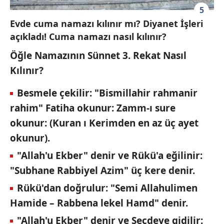
5
Evde cuma namazı kılınır mı? Diyanet İşleri
açıkladı! Cuma namazı nasıl kılınır?
Öğle Namazının Sünnet 3. Rekat Nasıl
Kılınır?
Besmele çekilir: "Bismillahir rahmanir
rahim" Fatiha okunur: Zamm-ı sure
okunur: (Kuran ı Kerimden en az üç ayet
okunur).
"Allah'u Ekber" denir ve Rükü'a eğilinir:
"Subhane Rabbiyel Azim" üç kere denir.
Rükü'dan doğrulur: "Semi Allahulimen
Hamide – Rabbena lekel Hamd" denir.
"Allah'u Ekber" denir ve Secdeye gidilir: