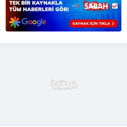
6698 sayılı Kişisel Verilerin Korunması Kanunu uyarınca
hazırlanmış Aydınlatma Metnimizi okumak ve sitemizde
ilgili mevzuata uygun olarak kullanılan çerezlerle ilgili bilgi
almak için lütfen
tıklayınız
.