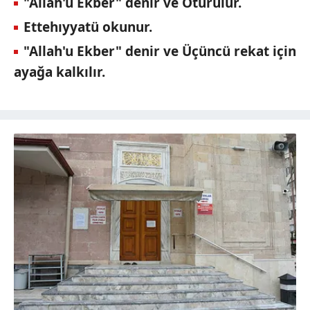
"Allah'u Ekber" denir ve Oturulur.
Ettehıyyatü okunur.
"Allah'u Ekber" denir ve Üçüncü rekat için
ayağa kalkılır.