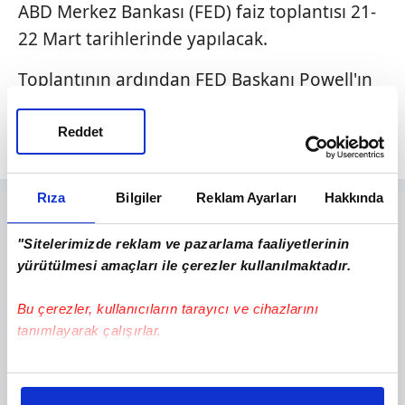
ABD Merkez Bankası (FED) faiz toplantısı 21-
22 Mart tarihlerinde yapılacak.
Toplantının ardından FED Başkanı Powell'ın
Mart ayı FED faiz kararını duyurması
bekleniyor.
Reddet
Rıza
Bilgiler
Reklam Ayarları
Hakkında
"Sitelerimizde reklam ve pazarlama faaliyetlerinin
yürütülmesi amaçları ile çerezler kullanılmaktadır.
Bu çerezler, kullanıcıların tarayıcı ve cihazlarını
tanımlayarak çalışırlar.
Bu çerezlere izin vermeniz halinde sizlere özel
kişiselleştirilmiş reklamlar sunabilir, sayfalarımızda sizlere