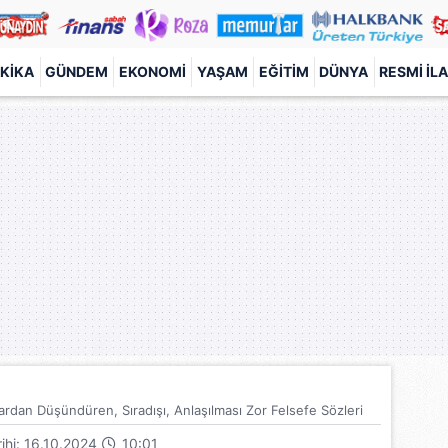
KIKA
GÜNDEM
EKONOMI
YAŞAM
EĞITIM
DÜNYA
RESMI İL
flardan Düşündüren, Sıradışı, Anlaşılması Zor Felsefe Sözleri
rihi: 16.10.2024
10:01