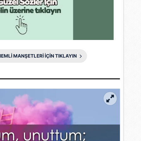
 çerezlerle ilgili bilgi almak için lütfen
tıklayınız
.
EMLİ MANŞETLERİ İÇİN TIKLAYIN