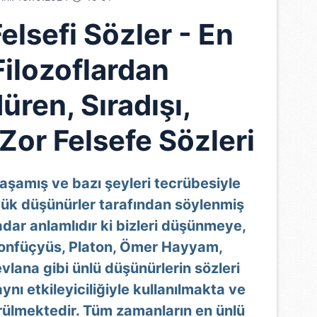
Felsefi Sözler - En
Filozoflardan
ren, Sıradışı,
Zor Felsefe Sözleri
 yaşamış ve bazı şeyleri tecrübesiyle
yük düşünürler tarafından söylenmiş
kadar anlamlıdır ki bizleri düşünmeye,
Konfüçyüs, Platon, Ömer Hayyam,
lana gibi ünlü düşünürlerin sözleri
ı etkileyiciliğiyle kullanılmakta ve
örülmektedir. Tüm zamanların en ünlü