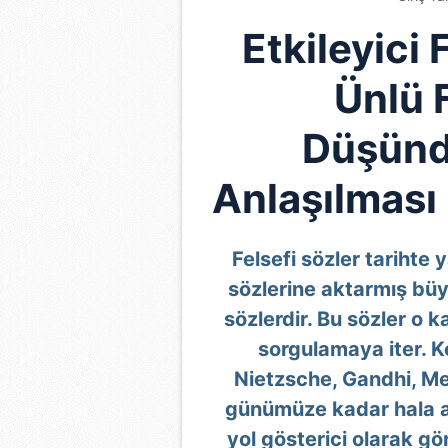
Etkileyici 
Ünlü 
Düşündü
Anlaşılması 
Felsefi sözler tarihte
sözlerine aktarmış bü
sözlerdir. Bu sözler o 
sorgulamaya iter. 
Nietzsche, Gandhi, Mev
günümüze kadar hala ayn
yol gösterici olarak g