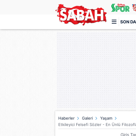
SON DA
Türkiye'nin en iyi haber sitesi
Haberler
Galeri
Yaşam
Etkileyici Felsefi Sözler - En Ünlü Filozo
Giriş Ta