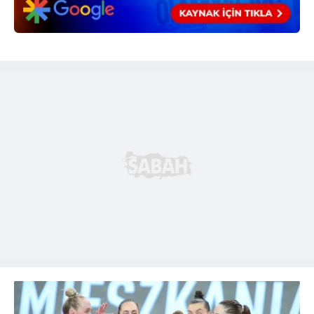
almak için lütfen
tıklayınız
.