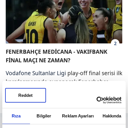
2
FENERBAHÇE MEDİCANA - VAKIFBANK
FİNAL MAÇI NE ZAMAN?
Vodafone Sultanlar Ligi
play-off final serisi ilk
karşılaşmasında oynanacak Fenerbahçe
Medicana - VakıfBank maçı 17 Nisan
Reddet
Perşembe günü gerçekleşecek.
Rıza
Bilgiler
Reklam Ayarları
Hakkında