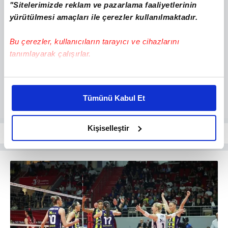
"Sitelerimizde reklam ve pazarlama faaliyetlerinin
yürütülmesi amaçları ile çerezler kullanılmaktadır.
Bu çerezler, kullanıcıların tarayıcı ve cihazlarını
tanımlayarak çalışırlar.
Bu çerezlere izin vermeniz halinde sizlere özel
kişiselleştirilmiş reklamlar sunabilir, sayfalarımızda sizlere
Tümünü Kabul Et
daha iyi reklam deneyimi yaşatabiliriz. Bunu yaparken
amacımızın size daha iyi bir reklam deneyimi sunmak
olduğunu ve sizlere en iyi içerikleri sunabilmek adına
Kişiselleştir
elimizden gelen çabayı gösterdiğimizi ve bu noktada,
reklamların maliyetlerimizi karşılamak noktasında tek gelir
kalemimiz olduğunu sizlere hatırlatmak isteriz.
Her halükârda, kullanıcılar, bu çerezlere izin vermedikleri
takdirde, kullanıcılara hedefli reklamlar
gösterilmeyecektir."