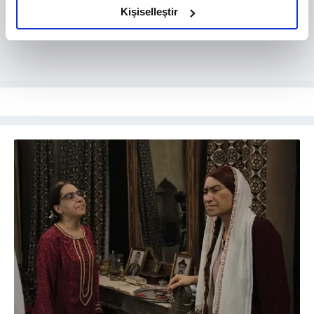
olduğunu ve sizlere en iyi içerikleri sunabilmek adına
Kişiselleştir
elimizden gelen çabayı gösterdiğimizi ve bu noktada,
reklamların maliyetlerimizi karşılamak noktasında tek gelir
kalemimiz olduğunu sizlere hatırlatmak isteriz.
Her halükârda, kullanıcılar, bu çerezlere izin vermedikleri
takdirde, kullanıcılara hedefli reklamlar
gösterilmeyecektir."
Sizlere daha iyi bir hizmet sunabilmek için İnternet
Sitemizde kendimize ve üçüncü kişilere ait çerezler
kullanılmaktadır. Bu çerezler vasıtasıyla çeşitli kişisel
verileriniz işlenmekte olup gerekli olan çerezler bilgi
toplumu hizmetlerinin sunulması amacıyla
kullanılmaktadır. Diğer çerezler, sitemizin daha işlevsel
kılınması ve kişiselleştirilmesi ve sizlere yönelik
reklam/pazarlama faaliyetlerinin yapılması, amaçlarıyla
sınırlı olarak açık rızanız dahilinde kullanılacaktır.