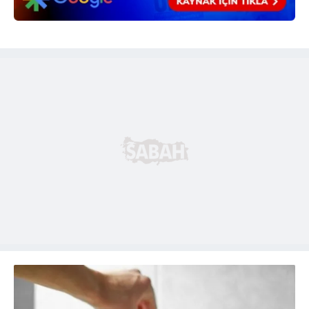
6698 sayılı Kişisel Verilerin Korunması Kanunu uyarınca
hazırlanmış Aydınlatma Metnimizi okumak ve sitemizde
ilgili mevzuata uygun olarak kullanılan çerezlerle ilgili bilgi
almak için lütfen
tıklayınız
.