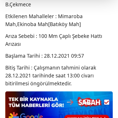
B.Çekmece
Her halükârda, kullanıcılar, bu çerezlere izin vermedikleri
takdirde, kullanıcılara hedefli reklamlar
Etkilenen Mahalleler : Mimaroba
gösterilmeyecektir."
Mah,Ekinoba Mah[Batıköy Mah]
Sizlere daha iyi bir hizmet sunabilmek için İnternet
Arıza Sebebi : 100 Mm Çaplı Şebeke Hattı
Sitemizde kendimize ve üçüncü kişilere ait çerezler
Arızası
kullanılmaktadır. Bu çerezler vasıtasıyla çeşitli kişisel
verileriniz işlenmekte olup gerekli olan çerezler bilgi
Başlama Tarihi : 28.12.2021 09:57
toplumu hizmetlerinin sunulması amacıyla
kullanılmaktadır. Diğer çerezler, sitemizin daha işlevsel
Bitiş Tarihi : Çalışmanın tahmini olarak
kılınması ve kişiselleştirilmesi ve sizlere yönelik
28.12.2021 tarihinde saat 13:00 civarı
reklam/pazarlama faaliyetlerinin yapılması, amaçlarıyla
bitirilmesi öngörülmektedir.
sınırlı olarak açık rızanız dahilinde kullanılacaktır.
Çerezlere ilişkin tercihlerinizi aşağıda yer alan panel
vasıtasıyla belirleyebilirsiniz. Çerezlere ilişkin detaylı bilgi
için Ayarlar butonuna tıklayabilir,
Çerez Bilgilendirme
Metnimizi
ziyaret edebilirsiniz.