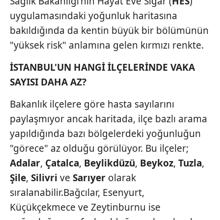
Sağlık Bakanlığı'nın Hayat Eve Sığar (
HES
)
uygulamasındaki yoğunluk haritasına
bakıldığında da kentin büyük bir bölümünün
"yüksek risk" anlamına gelen kırmızı renkte.
İSTANBUL'UN HANGİ İLÇELERİNDE VAKA
SAYISI DAHA AZ?
Bakanlık ilçelere göre hasta sayılarını
paylaşmıyor ancak haritada, ilçe bazlı arama
yapıldığında bazı bölgelerdeki yoğunluğun
"görece" az olduğu görülüyor. Bu ilçeler;
Adalar
,
Çatalca
,
Beylikdüzü
,
Beykoz
,
Tuzla
,
Şile
,
Silivri
ve
Sarıyer
olarak
sıralanabilir.Bağcılar, Esenyurt,
Küçükçekmece ve Zeytinburnu ise