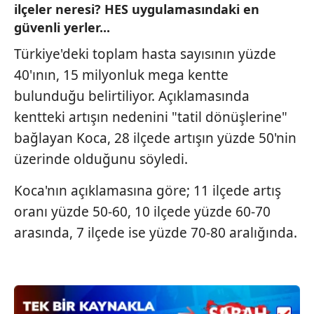
ilçeler neresi? HES uygulamasındaki en
toplumu hizmetlerinin sunulması amacıyla
güvenli yerler...
kullanılmaktadır. Diğer çerezler, sitemizin daha işlevsel
kılınması ve kişiselleştirilmesi ve sizlere yönelik
Türkiye'deki toplam hasta sayısının yüzde
reklam/pazarlama faaliyetlerinin yapılması, amaçlarıyla
40'ının, 15 milyonluk mega kentte
sınırlı olarak açık rızanız dahilinde kullanılacaktır.
bulunduğu belirtiliyor. Açıklamasında
kentteki artışın nedenini "tatil dönüşlerine"
Çerezlere ilişkin tercihlerinizi aşağıda yer alan panel
vasıtasıyla belirleyebilirsiniz. Çerezlere ilişkin detaylı bilgi
bağlayan Koca, 28 ilçede artışın yüzde 50'nin
için Ayarlar butonuna tıklayabilir,
Çerez Bilgilendirme
üzerinde olduğunu söyledi.
Metnimizi
ziyaret edebilirsiniz.
Koca'nın açıklamasına göre; 11 ilçede artış
6698 sayılı Kişisel Verilerin Korunması Kanunu uyarınca
oranı yüzde 50-60, 10 ilçede yüzde 60-70
hazırlanmış Aydınlatma Metnimizi okumak ve sitemizde
arasında, 7 ilçede ise yüzde 70-80 aralığında.
ilgili mevzuata uygun olarak kullanılan çerezlerle ilgili bilgi
almak için lütfen
tıklayınız
.