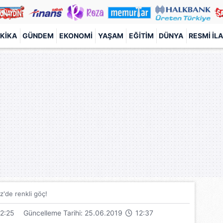
KIKA
GÜNDEM
EKONOMI
YAŞAM
EĞITIM
DÜNYA
RESMI İL
z'de renkli göç!
2:25
Güncelleme Tarihi: 25.06.2019
12:37