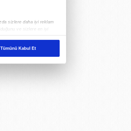
ızda sizlere daha iyi reklam
duğunu ve sizlere en iyi
liyetlerimizi karşılamak
Tümünü Kabul Et
ar gösterilmeyecektir."
çerezler kullanılmaktadır. Bu
u hizmetlerinin sunulması
i ve sizlere yönelik
nılacaktır.
kin detaylı bilgi için Ayarlar
ak ve sitemizde ilgili