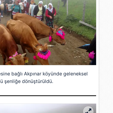
esine bağlı Akpınar köyünde geleneksel
ü şenliğe dönüştürüldü.