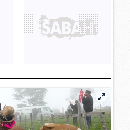
 çerezlerle ilgili bilgi almak için lütfen
tıklayınız
.