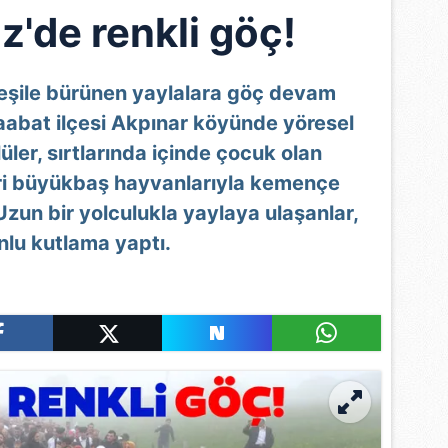
z'de renkli göç!
eşile bürünen yaylalara göç devam
aabat ilçesi Akpınar köyünde yöresel
üler, sırtlarında içinde çocuk olan
eri büyükbaş hayvanlarıyla kemençe
 Uzun bir yolculukla yaylaya ulaşanlar,
nlu kutlama yaptı.