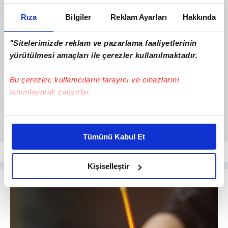
Rıza
Bilgiler
Reklam Ayarları
Hakkında
"Sitelerimizde reklam ve pazarlama faaliyetlerinin
yürütülmesi amaçları ile çerezler kullanılmaktadır.
Bu çerezler, kullanıcıların tarayıcı ve cihazlarını
tanımlayarak çalışırlar.
Bu çerezlere izin vermeniz halinde sizlere özel
kişiselleştirilmiş reklamlar sunabilir, sayfalarımızda sizlere
Tümünü Kabul Et
daha iyi reklam deneyimi yaşatabiliriz. Bunu yaparken
amacımızın size daha iyi bir reklam deneyimi sunmak
olduğunu ve sizlere en iyi içerikleri sunabilmek adına
Kişiselleştir
elimizden gelen çabayı gösterdiğimizi ve bu noktada,
reklamların maliyetlerimizi karşılamak noktasında tek gelir
kalemimiz olduğunu sizlere hatırlatmak isteriz.
Her halükârda, kullanıcılar, bu çerezlere izin vermedikleri