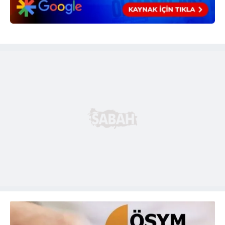
6698 sayılı Kişisel Verilerin Korunması Kanunu uyarınca
hazırlanmış Aydınlatma Metnimizi okumak ve sitemizde
ilgili mevzuata uygun olarak kullanılan çerezlerle ilgili bilgi
almak için lütfen
tıklayınız
.