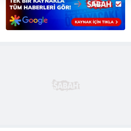
Her halükârda, kullanıcılar, bu çerezlere izin vermedikleri
takdirde, kullanıcılara hedefli reklamlar
gösterilmeyecektir."
Sizlere daha iyi bir hizmet sunabilmek için İnternet
Sitemizde kendimize ve üçüncü kişilere ait çerezler
kullanılmaktadır. Bu çerezler vasıtasıyla çeşitli kişisel
verileriniz işlenmekte olup gerekli olan çerezler bilgi
toplumu hizmetlerinin sunulması amacıyla
kullanılmaktadır. Diğer çerezler, sitemizin daha işlevsel
kılınması ve kişiselleştirilmesi ve sizlere yönelik
reklam/pazarlama faaliyetlerinin yapılması, amaçlarıyla
sınırlı olarak açık rızanız dahilinde kullanılacaktır.
Çerezlere ilişkin tercihlerinizi aşağıda yer alan panel
vasıtasıyla belirleyebilirsiniz. Çerezlere ilişkin detaylı bilgi
için Ayarlar butonuna tıklayabilir,
Çerez Bilgilendirme
Metnimizi
ziyaret edebilirsiniz.