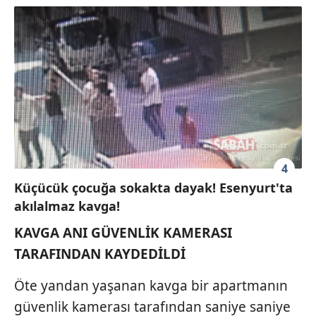
6698 sayılı Kişisel Verilerin Korunması Kanunu uyarınca
hazırlanmış Aydınlatma Metnimizi okumak ve sitemizde
ilgili mevzuata uygun olarak kullanılan çerezlerle ilgili bilgi
almak için lütfen
tıklayınız
.
4
Küçücük çocuğa sokakta dayak! Esenyurt'ta
akılalmaz kavga!
KAVGA ANI GÜVENLİK KAMERASI
TARAFINDAN KAYDEDİLDİ
Öte yandan yaşanan kavga bir apartmanın
güvenlik kamerası tarafından saniye saniye