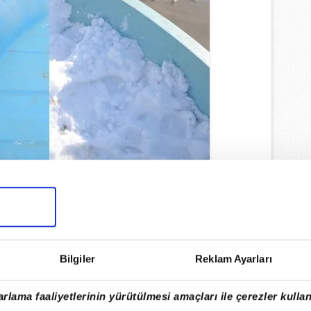
l Atatürk tarafından tarım arazilerinin
ın Kestel ilçesine yaptırılan Gölbaşı
Bilgiler
Reklam Ayarları
 kuraklık nedeniyle geçen aralık ayında
üzde 90 azaldı.
rlama faaliyetlerinin yürütülmesi amaçları ile çerezler kullan