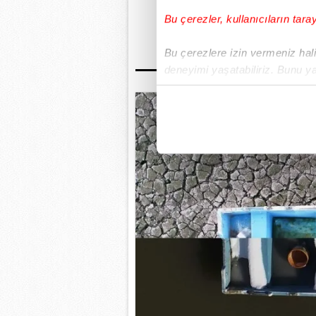
GÜNÜN EN ÖN
Bu çerezler, kullanıcıların tara
Bu çerezlere izin vermeniz halin
deneyimi yaşatabiliriz. Bunu y
içerikleri sunabilmek adına el
noktasında tek gelir kalemimiz 
Her halükârda, kullanıcılar, bu 
Sizlere daha iyi bir hizmet sun
çerezler vasıtasıyla çeşitli kiş
amacıyla kullanılmaktadır. Diğer
reklam/pazarlama faaliyetlerinin
Çerezlere ilişkin tercihlerinizi 
butonuna tıklayabilir,
Çerez Bi
6698 sayılı Kişisel Verilerin 