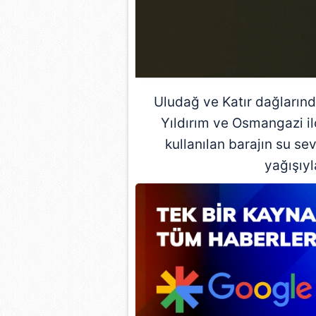
mevzuata uygun olarak kullanılan
Uludağ
ve Katır dağların
Yıldırım ve Osmangazi il
kullanılan barajın su se
yağışıyl