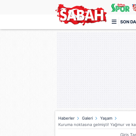
SON DA
Türkiye'nin en iyi haber sitesi
Haberler
Galeri
Yaşam
Kuruma noktasına gelmişti! Yağmur ve kar
Giriş Ta