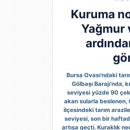
Kuruma no
Yağmur v
ardında
gör
Bursa Ovası'ndaki tarı
Gölbaşı Barajı'nda, 
seviyesi yüzde 90 çeki
akan sularla beslenen, 
ilçesindeki tarım arazile
seviyesi, son bir hafta
artışa geçti. Kuraklık n