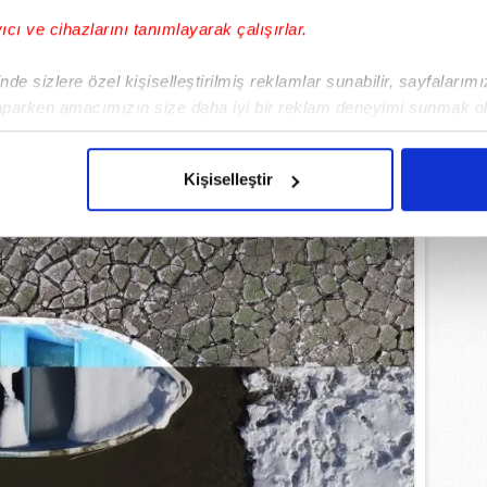
EMLİ MANŞETLERİ İÇİN TIKLAYIN
yıcı ve cihazlarını tanımlayarak çalışırlar.
de sizlere özel kişiselleştirilmiş reklamlar sunabilir, sayfalarım
aparken amacımızın size daha iyi bir reklam deneyimi sunmak ol
imizden gelen çabayı gösterdiğimizi ve bu noktada, reklamların ma
olduğunu sizlere hatırlatmak isteriz.
Kişiselleştir
çerezlere izin vermedikleri takdirde, kullanıcılara hedefli reklaml
abilmek için İnternet Sitemizde kendimize ve üçüncü kişilere ait 
isel verileriniz işlenmekte olup gerekli olan çerezler bilgi toplum
 çerezler, sitemizin daha işlevsel kılınması ve kişiselleştirilmes
 yapılması, amaçlarıyla sınırlı olarak açık rızanız dahilinde kulla
aşağıda yer alan panel vasıtasıyla belirleyebilirsiniz. Çerezlere iliş
lgilendirme Metnimizi
ziyaret edebilirsiniz.
Korunması Kanunu uyarınca hazırlanmış Aydınlatma Metnimizi okum