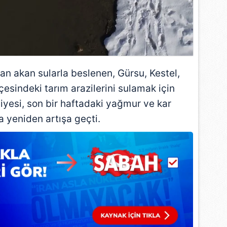
 çerezlerle ilgili bilgi almak için lütfen
tıklayınız
.
dan akan sularla beslenen,
Gürsu
, Kestel,
çesindeki tarım arazilerini sulamak için
viyesi, son bir haftadaki yağmur ve kar
a yeniden artışa geçti.