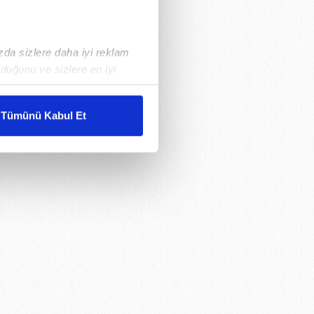
ızda sizlere daha iyi reklam
duğunu ve sizlere en iyi
liyetlerimizi karşılamak
Tümünü Kabul Et
ar gösterilmeyecektir."
çerezler kullanılmaktadır. Bu
u hizmetlerinin sunulması
i ve sizlere yönelik
nılacaktır.
kin detaylı bilgi için Ayarlar
ak ve sitemizde ilgili