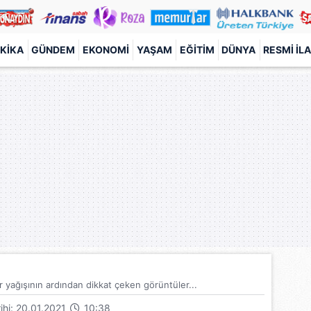
KIKA
GÜNDEM
EKONOMI
YAŞAM
EĞITIM
DÜNYA
RESMI İL
 yağışının ardından dikkat çeken görüntüler...
rihi: 20.01.2021
10:38