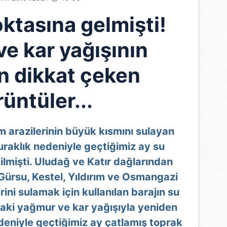
ktasına gelmişti!
e kar yağışının
n dikkat çeken
üntüler...
m arazilerinin büyük kısmını sulayan
kuraklık nedeniyle geçtiğimiz ay su
lmişti. Uludağ ve Katır dağlarından
Gürsu, Kestel, Yıldırım ve Osmangazi
rini sulamak için kullanılan barajın su
daki yağmur ve kar yağışıyla yeniden
edeniyle geçtiğimiz ay çatlamış toprak