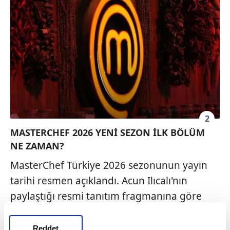
2
MASTERCHEF 2026 YENİ SEZON İLK BÖLÜM
NE ZAMAN?
MasterChef Türkiye 2026 sezonunun yayın
tarihi resmen açıklandı. Acun Ilıcalı'nın
paylaştığı resmi tanıtım fragmanına göre
yarışma, 13 Haziran Cumartesi günü ilk
bölümüyle TV8 ekranlarında olacak.
Reddet