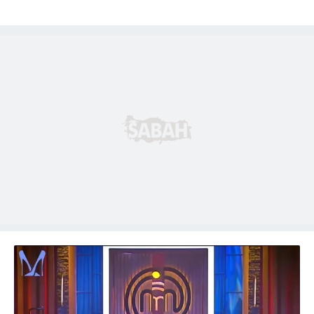
6698 sayılı Kişisel Verilerin Korunması Kanunu uyarınca
hazırlanmış Aydınlatma Metnimizi okumak ve sitemizde
ilgili mevzuata uygun olarak kullanılan çerezlerle ilgili bilgi
almak için lütfen
tıklayınız
.