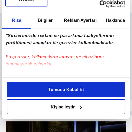
Rıza
Bilgiler
Reklam Ayarları
Hakkında
"Sitelerimizde reklam ve pazarlama faaliyetlerinin
yürütülmesi amaçları ile çerezler kullanılmaktadır.
Bu çerezler, kullanıcıların tarayıcı ve cihazlarını
tanımlayarak çalışırlar.
Bu çerezlere izin vermeniz halinde sizlere özel
kişiselleştirilmiş reklamlar sunabilir, sayfalarımızda sizlere
Tümünü Kabul Et
daha iyi reklam deneyimi yaşatabiliriz. Bunu yaparken
amacımızın size daha iyi bir reklam deneyimi sunmak
olduğunu ve sizlere en iyi içerikleri sunabilmek adına
Kişiselleştir
elimizden gelen çabayı gösterdiğimizi ve bu noktada,
reklamların maliyetlerimizi karşılamak noktasında tek gelir
kalemimiz olduğunu sizlere hatırlatmak isteriz.