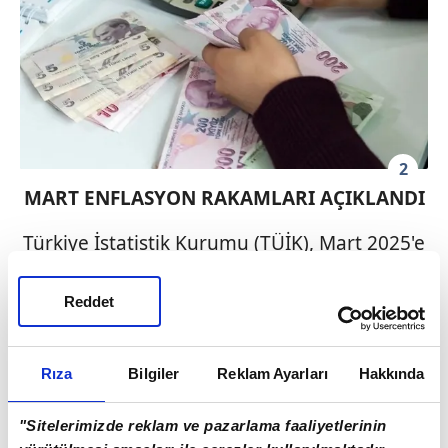
2
MART ENFLASYON RAKAMLARI AÇIKLANDI
Türkiye İstatistik Kurumu (TÜİK), Mart 2025'e
ilişkin enflasyon verilerini kamuoyuyla
paylaştı. Aylık enflasyon oranı %2,46 olarak
Reddet
gerçekleşerek artış gösterdi. Yıllık bazda ise
enflasyon %38,10 seviyesine gerileyerek
Rıza
Bilgiler
Reklam Ayarları
Hakkında
düşüş kaydetti. Öte yandan, kira artış
sınırına temel oluşturan 12 aylık ortalama
"Sitelerimizde reklam ve pazarlama faaliyetlerinin