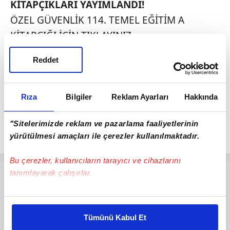
KİTAPÇIKLARI YAYIMLANDI!
ÖZEL GÜVENLİK 114. TEMEL EĞİTİM A
KİTAPÇIĞI İÇİN
TIKLAYINIZ
ÖZEL GÜVENLİK 114. TEMEL EĞİTİM B
Reddet
KİTAPÇIĞI İÇİN
TIKLAYINIZ
ÖZEL GÜVENLİK 90. YENİLEME EĞİTİMİ A
KİTAPÇIĞI İÇİN
TIKLAYINIZ
Rıza
Bilgiler
Reklam Ayarları
Hakkında
ÖZEL GÜVENLİK 90. YENİLEME EĞİTİMİ B
"Sitelerimizde reklam ve pazarlama faaliyetlerinin
KİTAPÇIĞI İÇİN
TIKLAYINIZ
yürütülmesi amaçları ile çerezler kullanılmaktadır.
Bu çerezler, kullanıcıların tarayıcı ve cihazlarını
tanımlayarak çalışırlar.
Bu çerezlere izin vermeniz halinde sizlere özel
kişiselleştirilmiş reklamlar sunabilir, sayfalarımızda sizlere
Tümünü Kabul Et
daha iyi reklam deneyimi yaşatabiliriz. Bunu yaparken