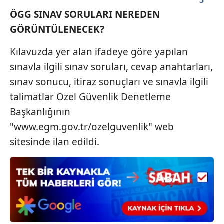
3
ÖGG SINAV SORULARI NEREDEN
Çerezlere ilişkin tercihlerinizi aşağıda yer alan panel
GÖRÜNTÜLENECEK?
vasıtasıyla belirleyebilirsiniz. Çerezlere ilişkin detaylı bilgi
için Ayarlar butonuna tıklayabilir,
Çerez Bilgilendirme
Kılavuzda yer alan ifadeye göre yapılan
Metnimizi
ziyaret edebilirsiniz.
sınavla ilgili sınav soruları, cevap anahtarları,
sınav sonucu, itiraz sonuçları ve sınavla ilgili
6698 sayılı Kişisel Verilerin Korunması Kanunu uyarınca
hazırlanmış Aydınlatma Metnimizi okumak ve sitemizde
talimatlar Özel Güvenlik Denetleme
ilgili mevzuata uygun olarak kullanılan çerezlerle ilgili bilgi
Başkanlığının
almak için lütfen
tıklayınız
.
"www.egm.gov.tr/ozelguvenlik" web
sitesinde ilan edildi.