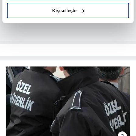
amacımızın size daha iyi bir reklam deneyimi sunmak
olduğunu ve sizlere en iyi içerikleri sunabilmek adına
Kişiselleştir
elimizden gelen çabayı gösterdiğimizi ve bu noktada,
reklamların maliyetlerimizi karşılamak noktasında tek gelir
kalemimiz olduğunu sizlere hatırlatmak isteriz.
Her halükârda, kullanıcılar, bu çerezlere izin vermedikleri
takdirde, kullanıcılara hedefli reklamlar
gösterilmeyecektir."
Sizlere daha iyi bir hizmet sunabilmek için İnternet
Sitemizde kendimize ve üçüncü kişilere ait çerezler
kullanılmaktadır. Bu çerezler vasıtasıyla çeşitli kişisel
verileriniz işlenmekte olup gerekli olan çerezler bilgi
toplumu hizmetlerinin sunulması amacıyla
kullanılmaktadır. Diğer çerezler, sitemizin daha işlevsel
kılınması ve kişiselleştirilmesi ve sizlere yönelik
reklam/pazarlama faaliyetlerinin yapılması, amaçlarıyla
sınırlı olarak açık rızanız dahilinde kullanılacaktır.