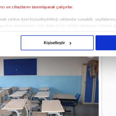
emin tamamlanmasıyla son bulacak.
yıcı ve cihazlarını tanımlayarak çalışırlar.
EMLİ MANŞETLERİ İÇİN TIKLAYIN
de sizlere özel kişiselleştirilmiş reklamlar sunabilir, sayfalarım
aparken amacımızın size daha iyi bir reklam deneyimi sunmak ol
imizden gelen çabayı gösterdiğimizi ve bu noktada, reklamların ma
olduğunu sizlere hatırlatmak isteriz.
Kişiselleştir
çerezlere izin vermedikleri takdirde, kullanıcılara hedefli reklaml
abilmek için İnternet Sitemizde kendimize ve üçüncü kişilere ait 
isel verileriniz işlenmekte olup gerekli olan çerezler bilgi toplum
 çerezler, sitemizin daha işlevsel kılınması ve kişiselleştirilmes
 yapılması, amaçlarıyla sınırlı olarak açık rızanız dahilinde kulla
aşağıda yer alan panel vasıtasıyla belirleyebilirsiniz. Çerezlere iliş
lgilendirme Metnimizi
ziyaret edebilirsiniz.
Korunması Kanunu uyarınca hazırlanmış Aydınlatma Metnimizi okum