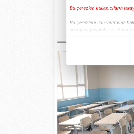
cuma günü ikinci dön
Bu çerezler, kullanıcıların tara
GÜNÜN EN ÖN
Bu çerezlere izin vermeniz halin
deneyimi yaşatabiliriz. Bunu y
içerikleri sunabilmek adına el
noktasında tek gelir kalemimiz 
Her halükârda, kullanıcılar, bu 
Sizlere daha iyi bir hizmet sun
çerezler vasıtasıyla çeşitli kiş
amacıyla kullanılmaktadır. Diğer
reklam/pazarlama faaliyetlerinin
Çerezlere ilişkin tercihlerinizi 
butonuna tıklayabilir,
Çerez Bi
6698 sayılı Kişisel Verilerin 