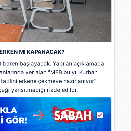
 çerezlerle ilgili bilgi almak için lütfen
tıklayınız
.
ERKEN Mİ KAPANACAK?
 itibaren başlayacak. Yapılan açıklamada
anlarında yer alan "MEB bu yıl Kurban
tatilini erkene çekmeye hazırlanıyor"
çeği yansıtmadığı ifade edildi.