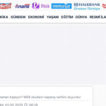
KIKA
GÜNDEM
EKONOMI
YAŞAM
EĞITIM
DÜNYA
RESMI İL
 zaman başlıyor? MEB okulların kapanış tarihini duyurdu!
rihi: 01.05.2025
06:18