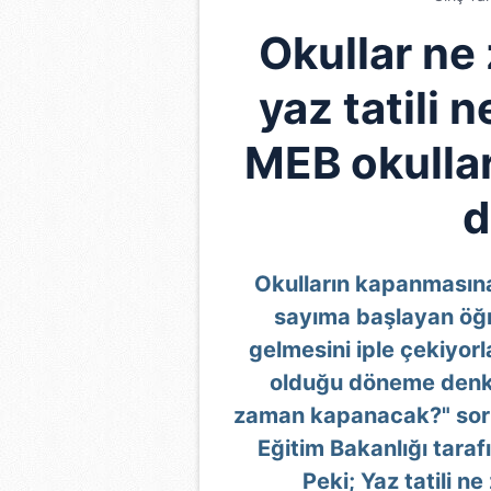
Okullar ne
yaz tatili 
MEB okullar
d
Okulların kapanmasına a
sayıma başlayan öğre
gelmesini iple çekiyorl
olduğu döneme denk 
zaman kapanacak?" sorusu
Eğitim Bakanlığı taraf
Peki; Yaz tatili n