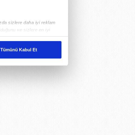
ızda sizlere daha iyi reklam
duğunu ve sizlere en iyi
liyetlerimizi karşılamak
Tümünü Kabul Et
ar gösterilmeyecektir."
çerezler kullanılmaktadır. Bu
u hizmetlerinin sunulması
i ve sizlere yönelik
nılacaktır.
kin detaylı bilgi için Ayarlar
ak ve sitemizde ilgili