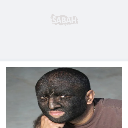
Metnimizi
ziyaret edebilirsiniz.
6698 sayılı Kişisel Verilerin Korunması Kanunu uyarınca
hazırlanmış Aydınlatma Metnimizi okumak ve sitemizde
ilgili mevzuata uygun olarak kullanılan çerezlerle ilgili bilgi
almak için lütfen
tıklayınız
.