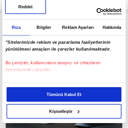
Reddet
Rıza
Bilgiler
Reklam Ayarları
Hakkında
"Sitelerimizde reklam ve pazarlama faaliyetlerinin
yürütülmesi amaçları ile çerezler kullanılmaktadır.
Bu çerezler, kullanıcıların tarayıcı ve cihazlarını
tanımlayarak çalışırlar.
Bu çerezlere izin vermeniz halinde sizlere özel
kişiselleştirilmiş reklamlar sunabilir, sayfalarımızda sizlere
Tümünü Kabul Et
daha iyi reklam deneyimi yaşatabiliriz. Bunu yaparken
amacımızın size daha iyi bir reklam deneyimi sunmak
olduğunu ve sizlere en iyi içerikleri sunabilmek adına
Kişiselleştir
elimizden gelen çabayı gösterdiğimizi ve bu noktada,
reklamların maliyetlerimizi karşılamak noktasında tek gelir