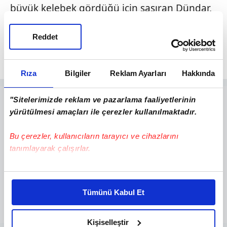
büyük kelebek gördüğü için şaşıran Dündar,
havanın yağışlı olması dolayısıyla yaklaşık 16
santimetre kanat uzunluğu olan kelebeği
Reddet
içeri aldı.
Rıza
Bilgiler
Reklam Ayarları
Hakkında
"Sitelerimizde reklam ve pazarlama faaliyetlerinin
yürütülmesi amaçları ile çerezler kullanılmaktadır.
Bu çerezler, kullanıcıların tarayıcı ve cihazlarını
tanımlayarak çalışırlar.
Bu çerezlere izin vermeniz halinde sizlere özel
kişiselleştirilmiş reklamlar sunabilir, sayfalarımızda sizlere
Tümünü Kabul Et
daha iyi reklam deneyimi yaşatabiliriz. Bunu yaparken
amacımızın size daha iyi bir reklam deneyimi sunmak
olduğunu ve sizlere en iyi içerikleri sunabilmek adına
Kişiselleştir