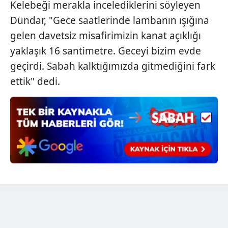
Kelebeği merakla incelediklerini söyleyen
vasıtasıyla belirleyebilirsiniz. Çerezlere ilişkin detaylı bilgi
Dündar, "Gece saatlerinde lambanın ışığına
için Ayarlar butonuna tıklayabilir,
Çerez Bilgilendirme
gelen davetsiz misafirimizin kanat açıklığı
Metnimizi
ziyaret edebilirsiniz.
yaklaşık 16 santimetre. Geceyi bizim evde
6698 sayılı Kişisel Verilerin Korunması Kanunu uyarınca
geçirdi. Sabah kalktığımızda gitmediğini fark
hazırlanmış Aydınlatma Metnimizi okumak ve sitemizde
ettik" dedi.
ilgili mevzuata uygun olarak kullanılan çerezlerle ilgili bilgi
almak için lütfen
tıklayınız
.