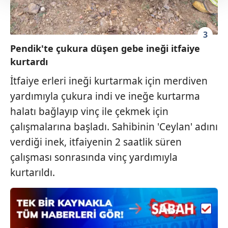
Her halükârda, kullanıcılar, bu çerezlere izin vermedikleri
takdirde, kullanıcılara hedefli reklamlar
3
gösterilmeyecektir."
Pendik'te çukura düşen gebe ineği itfaiye
Sizlere daha iyi bir hizmet sunabilmek için İnternet
kurtardı
Sitemizde kendimize ve üçüncü kişilere ait çerezler
İtfaiye erleri ineği kurtarmak için merdiven
kullanılmaktadır. Bu çerezler vasıtasıyla çeşitli kişisel
yardımıyla çukura indi ve ineğe kurtarma
verileriniz işlenmekte olup gerekli olan çerezler bilgi
toplumu hizmetlerinin sunulması amacıyla
halatı bağlayıp vinç ile çekmek için
kullanılmaktadır. Diğer çerezler, sitemizin daha işlevsel
çalışmalarına başladı. Sahibinin 'Ceylan' adını
kılınması ve kişiselleştirilmesi ve sizlere yönelik
verdiği inek, itfaiyenin 2 saatlik süren
reklam/pazarlama faaliyetlerinin yapılması, amaçlarıyla
çalışması sonrasında vinç yardımıyla
sınırlı olarak açık rızanız dahilinde kullanılacaktır.
kurtarıldı.
Çerezlere ilişkin tercihlerinizi aşağıda yer alan panel
vasıtasıyla belirleyebilirsiniz. Çerezlere ilişkin detaylı bilgi
için Ayarlar butonuna tıklayabilir,
Çerez Bilgilendirme
Metnimizi
ziyaret edebilirsiniz.