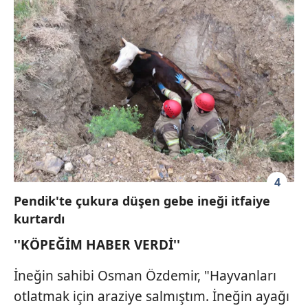
4
Pendik'te çukura düşen gebe ineği itfaiye
kurtardı
''KÖPEĞİM HABER VERDİ''
İneğin sahibi Osman Özdemir, "Hayvanları
otlatmak için araziye salmıştım. İneğin ayağı