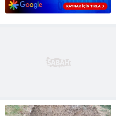
6698 sayılı Kişisel Verilerin Korunması Kanunu uyarınca
hazırlanmış Aydınlatma Metnimizi okumak ve sitemizde
ilgili mevzuata uygun olarak kullanılan çerezlerle ilgili bilgi
almak için lütfen
tıklayınız
.