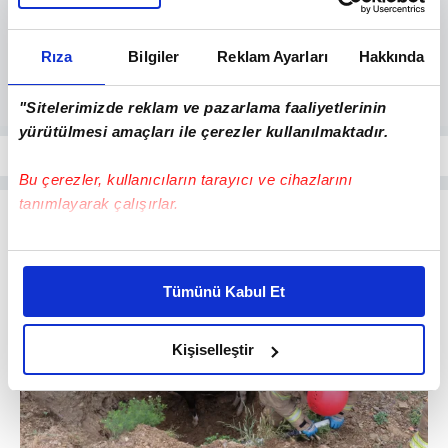
Rıza
Bilgiler
Reklam Ayarları
Hakkında
"Sitelerimizde reklam ve pazarlama faaliyetlerinin
yürütülmesi amaçları ile çerezler kullanılmaktadır.
Bu çerezler, kullanıcıların tarayıcı ve cihazlarını
tanımlayarak çalışırlar.
Bu çerezlere izin vermeniz halinde sizlere özel
kişiselleştirilmiş reklamlar sunabilir, sayfalarımızda sizlere
Tümünü Kabul Et
daha iyi reklam deneyimi yaşatabiliriz. Bunu yaparken
amacımızın size daha iyi bir reklam deneyimi sunmak
olduğunu ve sizlere en iyi içerikleri sunabilmek adına
Kişiselleştir
elimizden gelen çabayı gösterdiğimizi ve bu noktada,
reklamların maliyetlerimizi karşılamak noktasında tek gelir
kalemimiz olduğunu sizlere hatırlatmak isteriz.