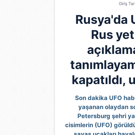
Giriş Ta
Rusya'da 
Rus yet
açıklama
tanımlayam
kapatıldı, 
Son dakika UFO habe
yaşanan olaydan so
Petersburg şehri y
cisimlerin (UFO) görüld
savaş uçakları haval