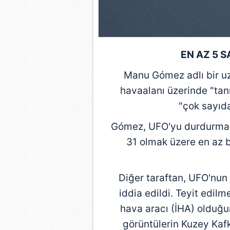
EN AZ 5 
Manu Gómez adlı bir u
havaalanı üzerinde "ta
"çok sayıda
Gómez, UFO'yu durdurmak
31 olmak üzere en az 
Diğer taraftan, UFO'nun
iddia edildi. Teyit edilm
hava aracı (İHA) olduğu
görüntülerin Kuzey Ka