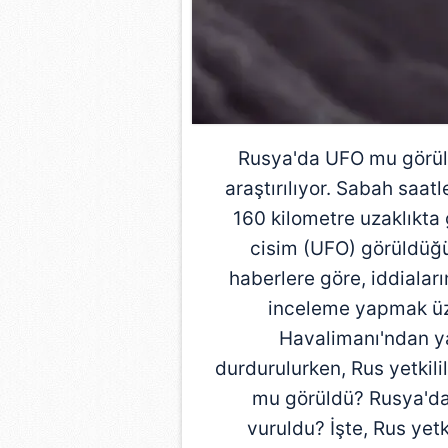
Rusya
'da UFO mu görül
araştırılıyor. Sabah saat
160 kilometre uzaklıkt
cisim (UFO) görüldüğü
haberlere göre, iddialar
inceleme yapmak üze
Havalimanı'ndan y
durdurulurken, Rus yetkili
mu görüldü? Rusya'da
vuruldu? İşte, Rus yet