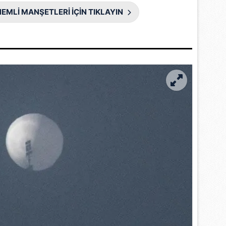
 çerezlerle ilgili bilgi almak için lütfen
tıklayınız
.
EMLİ MANŞETLERİ İÇİN TIKLAYIN