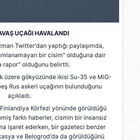
SAVAŞ UÇAĞI HAVALANDI
zman Twitter'dan yaptığı paylaşımda,
nımlanamayan bir cisim" olduğuna dair
 rapor" olduğunu belirtti.
 üzere gökyüzünde ikisi Su-35 ve MiG-
beş Rus askeri uçağının bulunduğunu
açıkladı.
 Finlandiya Körfezi yönünde görüldüğü
emiş farklı haberler, cismin bir insansız
na işaret ederken, bir gazeteci benzer
fkasya ve Belogrod'da da görüldüğünü