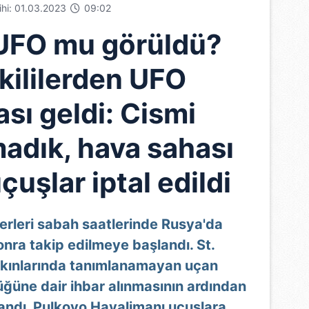
rihi: 01.03.2023
09:02
UFO mu görüldü?
kililerden UFO
sı geldi: Cismi
adık, hava sahası
uçuşlar iptal edildi
rleri sabah saatlerinde Rusya'da
nra takip edilmeye başlandı. St.
akınlarında tanımlanamayan uçan
üğüne dair ihbar alınmasının ardından
andı. Pulkovo Havalimanı uçuşlara