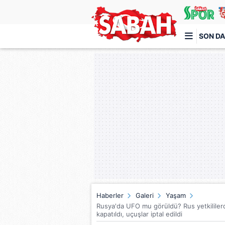
SON DA
Türkiye'nin en iyi haber sitesi
Haberler
Galeri
Yaşam
Rusya'da UFO mu görüldü? Rus yetkililerd
kapatıldı, uçuşlar iptal edildi