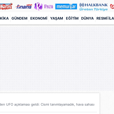
KIKA
GÜNDEM
EKONOMI
YAŞAM
EĞITIM
DÜNYA
RESMI İL
en UFO açıklaması geldi: Cismi tanımlayamadık, hava sahası