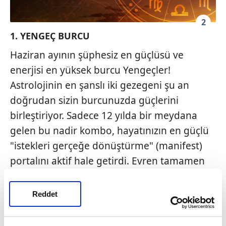
2
1. YENGEÇ BURCU
Haziran ayının şüphesiz en güçlüsü ve
enerjisi en yüksek burcu Yengeçler!
Astrolojinin en şanslı iki gezegeni şu an
doğrudan sizin burcunuzda güçlerini
birleştiriyor. Sadece 12 yılda bir meydana
gelen bu nadir kombo, hayatınızın en güçlü
"istekleri gerçeğe dönüştürme" (manifest)
portalını aktif hale getirdi. Evren tamamen
sizin lehinize hareket ediyor; aşk, para, dış
görünüş ve kariyerde her şey bir gecede
Reddet
olmuş gibi jet hızında değişecek.