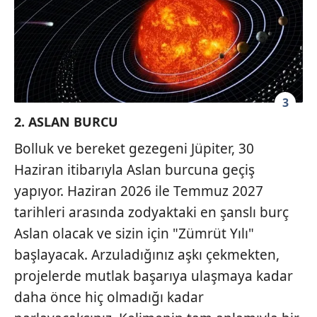
gösterilmeyecektir."
Sizlere daha iyi bir hizmet sunabilmek için İnternet
Sitemizde kendimize ve üçüncü kişilere ait çerezler
kullanılmaktadır. Bu çerezler vasıtasıyla çeşitli kişisel
verileriniz işlenmekte olup gerekli olan çerezler bilgi
3
toplumu hizmetlerinin sunulması amacıyla
2. ASLAN BURCU
kullanılmaktadır. Diğer çerezler, sitemizin daha işlevsel
Bolluk ve bereket gezegeni Jüpiter, 30
kılınması ve kişiselleştirilmesi ve sizlere yönelik
Haziran itibarıyla Aslan burcuna geçiş
reklam/pazarlama faaliyetlerinin yapılması, amaçlarıyla
sınırlı olarak açık rızanız dahilinde kullanılacaktır.
yapıyor. Haziran 2026 ile Temmuz 2027
tarihleri arasında zodyaktaki en şanslı burç
Çerezlere ilişkin tercihlerinizi aşağıda yer alan panel
Aslan olacak ve sizin için "Zümrüt Yılı"
vasıtasıyla belirleyebilirsiniz. Çerezlere ilişkin detaylı bilgi
başlayacak. Arzuladığınız aşkı çekmekten,
için Ayarlar butonuna tıklayabilir,
Çerez Bilgilendirme
Metnimizi
ziyaret edebilirsiniz.
projelerde mutlak başarıya ulaşmaya kadar
daha önce hiç olmadığı kadar
6698 sayılı Kişisel Verilerin Korunması Kanunu uyarınca