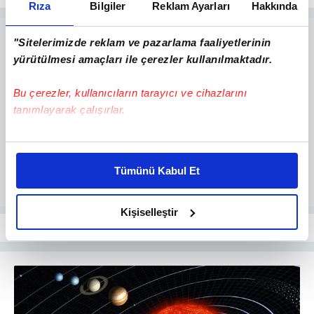
Rıza
Bilgiler
Reklam Ayarları
Hakkında
"Sitelerimizde reklam ve pazarlama faaliyetlerinin
yürütülmesi amaçları ile çerezler kullanılmaktadır.
Bu çerezler, kullanıcıların tarayıcı ve cihazlarını
tanımlayarak çalışırlar.
Bu çerezlere izin vermeniz halinde sizlere özel
kişiselleştirilmiş reklamlar sunabilir, sayfalarımızda sizlere
Tümünü Kabul Et
daha iyi reklam deneyimi yaşatabiliriz. Bunu yaparken
amacımızın size daha iyi bir reklam deneyimi sunmak
olduğunu ve sizlere en iyi içerikleri sunabilmek adına
Kişiselleştir
elimizden gelen çabayı gösterdiğimizi ve bu noktada,
reklamların maliyetlerimizi karşılamak noktasında tek gelir
kalemimiz olduğunu sizlere hatırlatmak isteriz.
Her halükârda, kullanıcılar, bu çerezlere izin vermedikleri
takdirde, kullanıcılara hedefli reklamlar