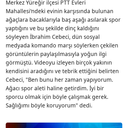
Merkez Yüreğir ilçesi PTT Evleri
kılınması ve kişiselleştirilmesi ve sizlere yönelik
Mahallesi'ndeki evinin karşısında bulunan
reklam/pazarlama faaliyetlerinin yapılması, amaçlarıyla
ağaçlara bacaklarıyla baş aşağı asılarak spor
sınırlı olarak açık rızanız dahilinde kullanılacaktır.
yaptığını ve bu şekilde dinç kaldığını
Çerezlere ilişkin tercihlerinizi aşağıda yer alan panel
söyleyen İbrahim Cebeci, dün sosyal
vasıtasıyla belirleyebilirsiniz. Çerezlere ilişkin detaylı bilgi
medyada komando marşı söylerken çekilen
için Ayarlar butonuna tıklayabilir,
Çerez Bilgilendirme
görüntülerin paylaşılmasıyla yoğun ilgi
Metnimizi
ziyaret edebilirsiniz.
görmüştü. Videoyu izleyen birçok yakının
6698 sayılı Kişisel Verilerin Korunması Kanunu uyarınca
kendisini aradığını ve tebrik ettiğini belirten
hazırlanmış Aydınlatma Metnimizi okumak ve sitemizde
Cebeci, "Ben bunu her zaman yapıyorum.
ilgili mevzuata uygun olarak kullanılan çerezlerle ilgili bilgi
Ağacı spor aleti haline getirdim. İyi bir
almak için lütfen
tıklayınız
.
sporcu olmak için böyle çalışmak gerek.
Sağlığımı böyle koruyorum" dedi.