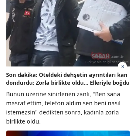
kullanılmaktadır. Diğer çerezler, sitemizin daha işlevsel
kılınması ve kişiselleştirilmesi ve sizlere yönelik
reklam/pazarlama faaliyetlerinin yapılması, amaçlarıyla
sınırlı olarak açık rızanız dahilinde kullanılacaktır.
Çerezlere ilişkin tercihlerinizi aşağıda yer alan panel
vasıtasıyla belirleyebilirsiniz. Çerezlere ilişkin detaylı bilgi
için Ayarlar butonuna tıklayabilir,
Çerez Bilgilendirme
Metnimizi
ziyaret edebilirsiniz.
3
Son dakika: Oteldeki dehşetin ayrıntıları kan
6698 sayılı Kişisel Verilerin Korunması Kanunu uyarınca
hazırlanmış Aydınlatma Metnimizi okumak ve sitemizde
dondurdu: Zorla birlikte oldu... Elleriyle boğdu
ilgili mevzuata uygun olarak kullanılan çerezlerle ilgili bilgi
Bunun üzerine sinirlenen zanlı, "Ben sana
almak için lütfen
tıklayınız
.
masraf ettim, telefon aldım sen beni nasıl
istemezsin" dedikten sonra, kadınla zorla
birlikte oldu.