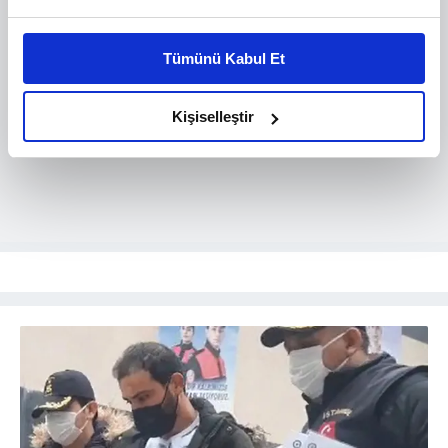
Bu çerezlere izin vermeniz halinde sizlere özel
kişiselleştirilmiş reklamlar sunabilir, sayfalarımızda sizlere
Tümünü Kabul Et
daha iyi reklam deneyimi yaşatabiliriz. Bunu yaparken
amacımızın size daha iyi bir reklam deneyimi sunmak
olduğunu ve sizlere en iyi içerikleri sunabilmek adına
Kişiselleştir
elimizden gelen çabayı gösterdiğimizi ve bu noktada,
reklamların maliyetlerimizi karşılamak noktasında tek gelir
kalemimiz olduğunu sizlere hatırlatmak isteriz.
Her halükârda, kullanıcılar, bu çerezlere izin vermedikleri
takdirde, kullanıcılara hedefli reklamlar
gösterilmeyecektir."
Sizlere daha iyi bir hizmet sunabilmek için İnternet
Sitemizde kendimize ve üçüncü kişilere ait çerezler
kullanılmaktadır. Bu çerezler vasıtasıyla çeşitli kişisel
verileriniz işlenmekte olup gerekli olan çerezler bilgi
toplumu hizmetlerinin sunulması amacıyla