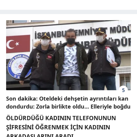
5
Son dakika: Oteldeki dehşetin ayrıntıları kan
dondurdu: Zorla birlikte oldu... Elleriyle boğdu
ÖLDÜRDÜĞÜ KADININ TELEFONUNUN
ŞİFRESİNİ ÖĞRENMEK İÇİN KADININ
ARKADAŞLARINI ARADI