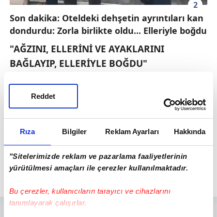
2
Son dakika: Oteldeki dehşetin ayrıntıları kan
dondurdu: Zorla birlikte oldu... Elleriyle boğdu
"AĞZINI, ELLERİNİ VE AYAKLARINI
BAĞLAYIP, ELLERİYLE BOĞDU"
Öldürülen Mariyam Aloui Ep Guitni ile
Reddet
Mohammad O.E.A.'nın sosyal medya
üzerinden tanıştığı ve birkaç aydır birlikte
oldukları öğrenildi. Zanlının iddiasına göre,
Rıza
Bilgiler
Reklam Ayarları
Hakkında
olayın yaşandığı gece Mariyam Aloui Ep
Guitni ona kendisini artık istemediğini
"Sitelerimizde reklam ve pazarlama faaliyetlerinin
yürütülmesi amaçları ile çerezler kullanılmaktadır.
söyledi.
Bu çerezler, kullanıcıların tarayıcı ve cihazlarını
tanımlayarak çalışırlar.