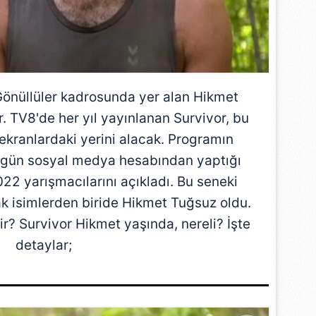
Gönüllüler kadrosunda yer alan Hikmet
r. TV8'de her yıl yayınlanan Survivor, bu
e ekranlardaki yerini alacak. Programın
bugün sosyal medya hesabından yaptığı
022 yarışmacılarını açıkladı. Bu seneki
k isimlerden biride Hikmet Tuğsuz oldu.
r? Survivor Hikmet yaşında, nereli? İşte
detaylar;