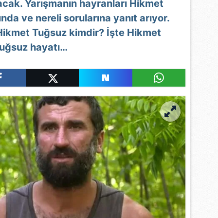
acak. Yarışmanın hayranları Hikmet
nda ve nereli sorularına yanıt arıyor.
Hikmet Tuğsuz kimdir? İşte Hikmet
uğsuz hayatı…