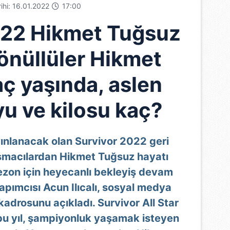
rihi: 16.01.2022
17:00
022 Hikmet Tuğsuz
önüllüler Hikmet
ç yaşında, aslen
yu ve kilosu kaç?
ınlanacak olan Survivor 2022 geri
ışmacılardan Hikmet Tuğsuz hayatı
sezon için heyecanlı bekleyiş devam
pımcısı Acun Ilıcalı, sosyal medya
adrosunu açıkladı. Survivor All Star
bu yıl, şampiyonluk yaşamak isteyen