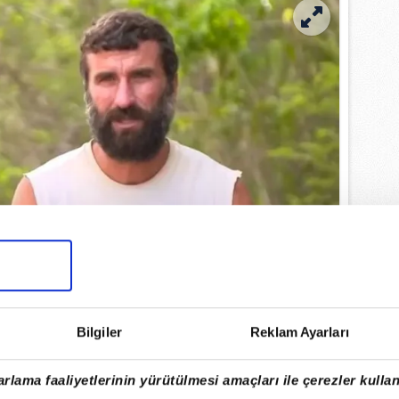
Bilgiler
Reklam Ayarları
İKMET TUĞSUZ KİMDİR?
86'da Antalya'nın Akseki ilçesine bağlı
rlama faaliyetlerinin yürütülmesi amaçları ile çerezler kullan
du. Adnan Menderes Üniversitesi Beden