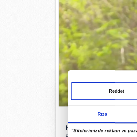
Reddet
Rıza
SURVİVOR H
Hikmet Tuğsuz 16 Kasım 19
"Sitelerimizde reklam ve paza
Bademli kasabasında doğ