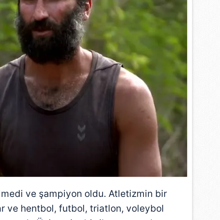
 çerezlerle ilgili bilgi almak için lütfen
tıklayınız
.
lmedi ve şampiyon oldu. Atletizmin bir
 ve hentbol, futbol, triatlon, voleybol