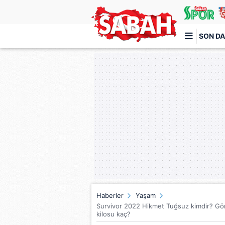
SON DA
Türkiye'nin en iyi haber sitesi
Haberler
Yaşam
Survivor 2022 Hikmet Tuğsuz kimdir? Gön
kilosu kaç?