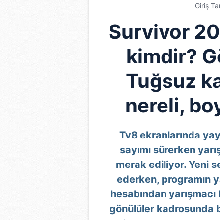
Giriş Ta
Survivor 2
kimdir? G
Tuğsuz ka
nereli, bo
Tv8 ekranlarında yay
sayımı sürerken yar
merak ediliyor. Yeni 
ederken, programın ya
hesabından yarışmacı k
gönülüler kadrosunda 