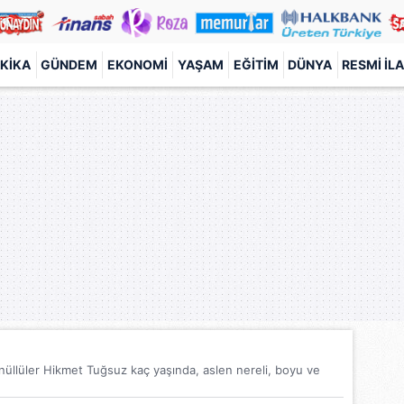
KIKA
GÜNDEM
EKONOMI
YAŞAM
EĞITIM
DÜNYA
RESMI İL
üllüler Hikmet Tuğsuz kaç yaşında, aslen nereli, boyu ve