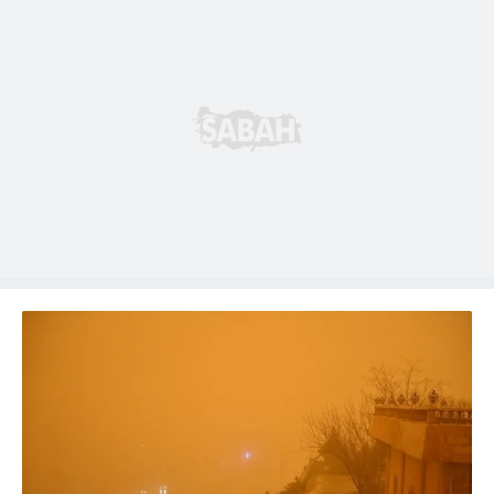
Metnimizi
ziyaret edebilirsiniz.
6698 sayılı Kişisel Verilerin Korunması Kanunu uyarınca
hazırlanmış Aydınlatma Metnimizi okumak ve sitemizde
ilgili mevzuata uygun olarak kullanılan çerezlerle ilgili bilgi
almak için lütfen
tıklayınız
.