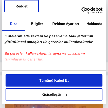
Reddet
Rıza
Bilgiler
Reklam Ayarları
Hakkında
"Sitelerimizde reklam ve pazarlama faaliyetlerinin
yürütülmesi amaçları ile çerezler kullanılmaktadır.
Bu çerezler, kullanıcıların tarayıcı ve cihazlarını
tanımlayarak çalışırlar.
Bu çerezlere izin vermeniz halinde sizlere özel
kişiselleştirilmiş reklamlar sunabilir, sayfalarımızda sizlere
Tümünü Kabul Et
daha iyi reklam deneyimi yaşatabiliriz. Bunu yaparken
amacımızın size daha iyi bir reklam deneyimi sunmak
olduğunu ve sizlere en iyi içerikleri sunabilmek adına
Kişiselleştir
elimizden gelen çabayı gösterdiğimizi ve bu noktada,
reklamların maliyetlerimizi karşılamak noktasında tek gelir