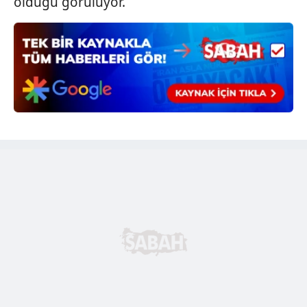
olduğu görülüyor.
kullanılmaktadır. Bu çerezler vasıtasıyla çeşitli kişisel
verileriniz işlenmekte olup gerekli olan çerezler bilgi
toplumu hizmetlerinin sunulması amacıyla
kullanılmaktadır. Diğer çerezler, sitemizin daha işlevsel
kılınması ve kişiselleştirilmesi ve sizlere yönelik
reklam/pazarlama faaliyetlerinin yapılması, amaçlarıyla
sınırlı olarak açık rızanız dahilinde kullanılacaktır.
Çerezlere ilişkin tercihlerinizi aşağıda yer alan panel
vasıtasıyla belirleyebilirsiniz. Çerezlere ilişkin detaylı bilgi
için Ayarlar butonuna tıklayabilir,
Çerez Bilgilendirme
Metnimizi
ziyaret edebilirsiniz.
6698 sayılı Kişisel Verilerin Korunması Kanunu uyarınca
hazırlanmış Aydınlatma Metnimizi okumak ve sitemizde
ilgili mevzuata uygun olarak kullanılan çerezlerle ilgili bilgi
almak için lütfen
tıklayınız
.