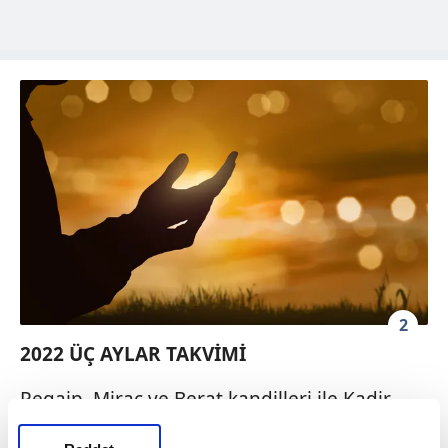
2
2022 ÜÇ AYLAR TAKVİMİ
Regaip, Miraç ve Berat kandilleri ile Kadir
Gecesi gibi özel gecelerin idrak edildiği üç