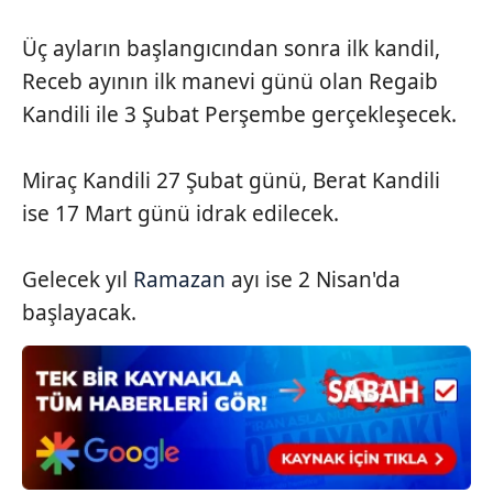
Üç ayların başlangıcından sonra ilk kandil,
6698 sayılı Kişisel Verilerin Korunması Kanunu uyarınca
Receb ayının ilk manevi günü olan Regaib
hazırlanmış Aydınlatma Metnimizi okumak ve sitemizde
ilgili mevzuata uygun olarak kullanılan çerezlerle ilgili bilgi
Kandili ile 3 Şubat Perşembe gerçekleşecek.
almak için lütfen
tıklayınız
.
Miraç Kandili 27 Şubat günü, Berat Kandili
ise 17 Mart günü idrak edilecek.
Gelecek yıl
Ramazan
ayı ise 2 Nisan'da
başlayacak.