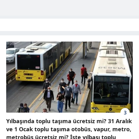
verileriniz işlenmekte olup gerekli olan çerezler bilgi
toplumu hizmetlerinin sunulması amacıyla
kullanılmaktadır. Diğer çerezler, sitemizin daha işlevsel
kılınması ve kişiselleştirilmesi ve sizlere yönelik
reklam/pazarlama faaliyetlerinin yapılması, amaçlarıyla
sınırlı olarak açık rızanız dahilinde kullanılacaktır.
Çerezlere ilişkin tercihlerinizi aşağıda yer alan panel
vasıtasıyla belirleyebilirsiniz. Çerezlere ilişkin detaylı bilgi
için Ayarlar butonuna tıklayabilir,
Çerez Bilgilendirme
Metnimizi
ziyaret edebilirsiniz.
6698 sayılı Kişisel Verilerin Korunması Kanunu uyarınca
hazırlanmış Aydınlatma Metnimizi okumak ve sitemizde
ilgili mevzuata uygun olarak kullanılan çerezlerle ilgili bilgi
3
almak için lütfen
tıklayınız
.
Yılbaşında toplu taşıma ücretsiz mi? 31 Aralık
ve 1 Ocak toplu taşıma otobüs, vapur, metro,
metrobüs ücretsiz mi? İşte yılbaşı toplu